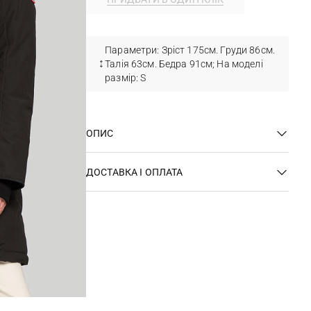
Параметри: Зріст 175см. Груди 86см.
Талія 63см. Бедра 91см; На моделі
размір: S
ОПИС
ДОСТАВКА І ОПЛАТА