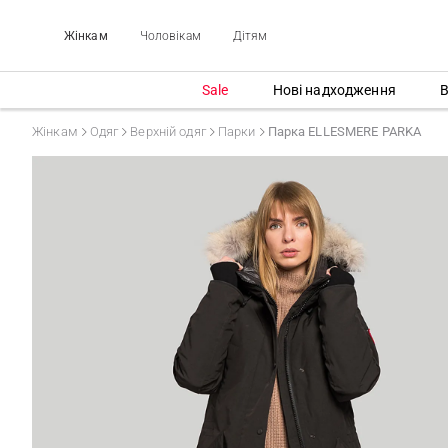
Жінкам
Чоловікам
Дітям
Sale
Нові надходження
В
Жінкам
Одяг
Верхній одяг
Парки
Парка ELLESMERE PARKA