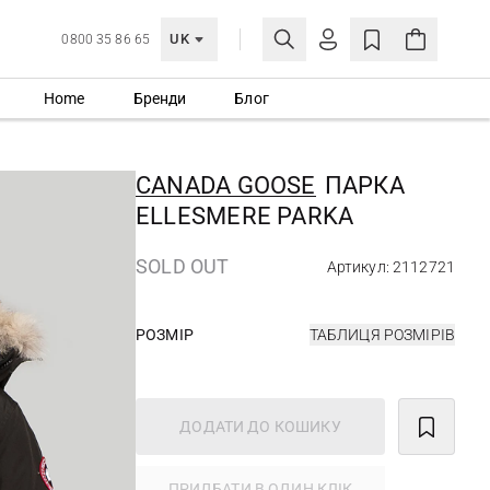
UK
0800 35 86 65
Home
Бренди
Блог
МОЯ ОБЛІКІВКА
УВІЙТИ
CANADA GOOSE
ПАРКА
Ще не зареєстровані?
ELLESMERE PARKA
СТВОРИТИ ОБЛІКІВКУ
SOLD OUT
Артикул: 2112721
РОЗМІР
ТАБЛИЦЯ РОЗМІРІВ
ДОДАТИ ДО КОШИКУ
ПРИДБАТИ В ОДИН КЛІК