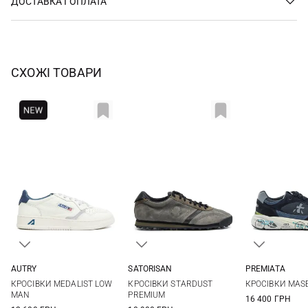
ДОСТАВКА І ОПЛАТА
СХОЖІ ТОВАРИ
AUTRY
SATORISAN
PREMIATA
41
42
43
44
41
42
43
44
40
41
КРОСІВКИ MEDALIST LOW
КРОСІВКИ STARDUST
КРОСІВКИ MAS
45
46
47
45
46
47
44
45
MAN
PREMIUM
16 400 ГРН