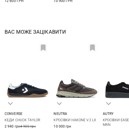
12 600 ГРН
10 900 ГРН
ВАС МОЖЕ ЗАЦІКАВИТИ
CONVERSE
NEUTRA
AUTRY
42
42,5
43
43,5
40
41
42
43
40
41
КЕДИ CHUCK TAYLOR
КРОСІВКИ HAKONE V.2 LX
КРОСІВКИ EAS
44
45
44
45
46
44
45
MAN
2 940 грн
4 900 грн
10 000 грн