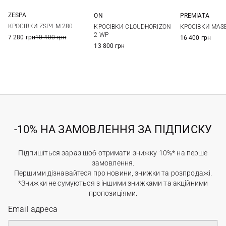
ZESPA
ON
PREMIATA
41
42
43
44
41
42,5
44
44,5
39
40
КРОСІВКИ ZSP4.M.280
КРОСІВКИ CLOUDHORIZON
КРОСІВКИ MAS
45
46
45
47
43
44
2 WP
7 280 грн
10 400 грн
16 400 грн
47
13 800 грн
-10% НА ЗАМОВЛЕННЯ ЗА ПІДПИСКУ
Підпишіться зараз щоб отримати знижку 10%* на перше
замовлення.
Першими дізнавайтеся про новини, знижки та розпродажі.
*Знижки не сумуються з іншими знижками та акційними
пропозиціями.