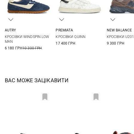
AUTRY
PREMIATA
NEW BALANCE
41
42
43
44
40
41
42
43
8 US
8,5 US
КРОСІВКИ WINDSPIN LOW
КРОСІВКИ QUINN
КРОСІВКИ U20
45
44
45
46
10 US
10,5 US
MAN
17 400 ГРН
9 300 ГРН
6 180 ГРН
10 300 ГРН
ВАС МОЖЕ ЗАЦІКАВИТИ