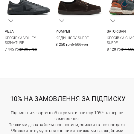
SATORISAN
VEJA
POMPEII
41
42
41
42
43
44
41
42
43
44
КРОСІВКИ CHA
КРОСІВКИ VOLLEY
КЕДИ HIGBY SUEDE
46
45
45
SUEDE
SIGNATURE
3 250 грн
6 500 грн
8 120 грн
11 600
7 445 грн
9 306 грн
-10% НА ЗАМОВЛЕННЯ ЗА ПІДПИСКУ
Підпишіться зараз щоб отримати знижку 10%* на перше
замовлення.
Першими дізнавайтеся про новини, знижки та розпродажі.
*Знижки не сумуються з іншими знижками та акційними