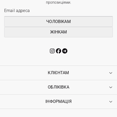
пропозиціями.
ЧОЛОВІКАМ
ЖІНКАМ
КЛІЄНТАМ
ОБЛІКІВКА
Контакти
Доставка
Оплата
ІНФОРМАЦІЯ
Увійти
Повернення
Реєстрація
Гарантія
Мої замовлення
Програма лояльності
Вакансії