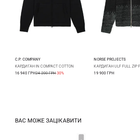
C.P. COMPANY
NORSE PROJECTS
M
L
XL
XXL
S
M
КАРДИГАН IN COMPACT COTTON
КАРДИГАН ULF FULL ZIP F
16 940 ГРН
24 200 ГРН
-30%
19 900 ГРН
ВАС МОЖЕ ЗАЦІКАВИТИ