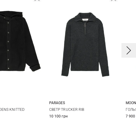
PARAGES
MOON
S
M
L
S
M
L
XL
DENS KNITTED
СВЕТР TRUCKER RIB
ГОЛЬ
10 100 грн
7 900