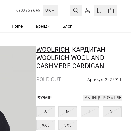
UK
0800 35 86 65
Home
Бренди
Блог
МОЯ ОБЛІКІВКА
УВІЙТИ
WOOLRICH
КАРДИГАН
Ще не зареєстровані?
WOOLRICH WOOL AND
СТВОРИТИ ОБЛІКІВКУ
CASHMERE CARDIGAN
SOLD OUT
Артикул: 2227911
РОЗМІР
ТАБЛИЦЯ РОЗМІРІВ
S
M
L
XL
XXL
3XL