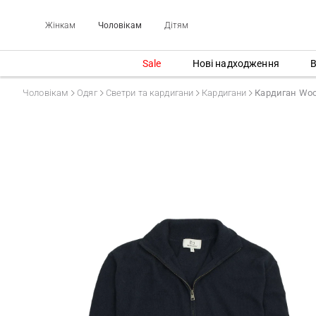
Жінкам
Чоловікам
Дітям
Sale
Нові надходження
В
Чоловікам
Одяг
Светри та кардигани
Кардигани
Кардиган Wo