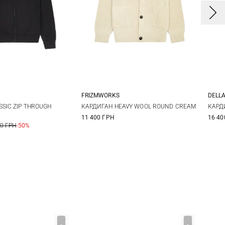
FRIZMWORKS
DELL
M
L
XL
S
M
L
XL
4
SIC ZIP THROUGH
КАРДИГАН HEAVY WOOL ROUND CREAM
КАРД
11 400 ГРН
16 40
5
00 ГРН
-50%