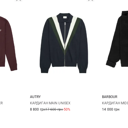
AUTRY
BARBOUR
XL
S
M
L
XL
XS
ER
КАРДИГАН MAIN UNISEX
КАРДИГАН MID
8 800 грн
17 600 грн
-50%
14 000 грн
XL