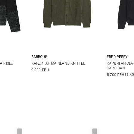
BARBOUR
FRED PERRY
L
XL
M
L
XL
XXL
S
AIRISLE
КАРДИГАН MAINLAND KNITTED
КАРДИГАН CLAS
CARDIGAN
9 000 ГРН
XXL
5 700 ГРН
11 4