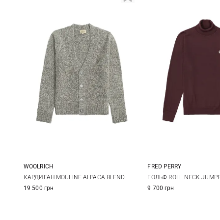
WOOLRICH
FRED PERRY
M
L
XL
M
L
КАРДИГАН MOULINE ALPACA BLEND
ГОЛЬФ ROLL NECK JUMP
19 500 грн
9 700 грн