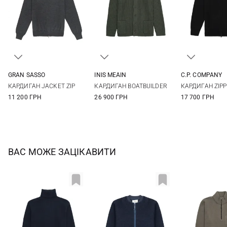
GRAN SASSO
INIS MEAIN
C.P. COMPANY
48
50
52
54
M
L
XL
XXL
S
M
КАРДИГАН JACKET ZIP
КАРДИГАН BOATBUILDER
КАРДИГАН ZIPP
56
58
XXL
3XL
11 200 ГРН
26 900 ГРН
17 700 ГРН
ВАС МОЖЕ ЗАЦІКАВИТИ