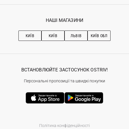
Реєстрація
Гарантія
Мої замовлення
Програма лояльності
Вакансії
Обране
Наші магазини
НАШІ МАГАЗИНИ
Ostriv Club+
Про OSTRIV
Підписка на новини
Рекомендації з догляду
КИЇВ
КИЇВ
ЛЬВІВ
КИЇВ ОБЛ
ВСТАНОВЛЮЙТЕ ЗАСТОСУНОК OSTRIV!
Персональні пропозиції та швидкі покупки
Політика конфіденційності