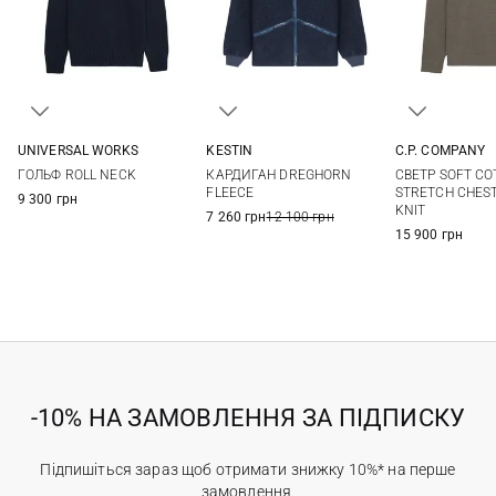
UNIVERSAL WORKS
KESTIN
C.P. COMPANY
S
M
L
XL
M
L
XL
XXL
M
L
ГОЛЬФ ROLL NECK
КАРДИГАН DREGHORN
СВЕТР SOFT C
FLEECE
STRETCH CHES
9 300 грн
KNIT
7 260 грн
12 100 грн
15 900 грн
-10% НА ЗАМОВЛЕННЯ ЗА ПІДПИСКУ
Підпишіться зараз щоб отримати знижку 10%* на перше
замовлення.