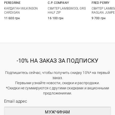
PEREGRINE
C.P. COMPANY
FRED PERRY
S
M
L
XL
S
M
L
XL
M
L
КАРДИГАН WILKINSON
СВИТЕР LAMBSWOOL GRS
СВИТЕР LAMBS
XXL
XXL
CARDIGAN
HALF ZIP
RAGLAN JUMPE
11 600 грн
16 100 грн
9 700 грн
-10% НА ЗАКАЗ ЗА ПОДПИСКУ
Подпишитесь сейчас, чтобы получить скидку 10%* на первый
заказ.
Первыми узнайте новости, скидки и распродажи.
*Скидки не суммируются с другими скидками и акционными
предложениями.
МУЖЧИНАМ