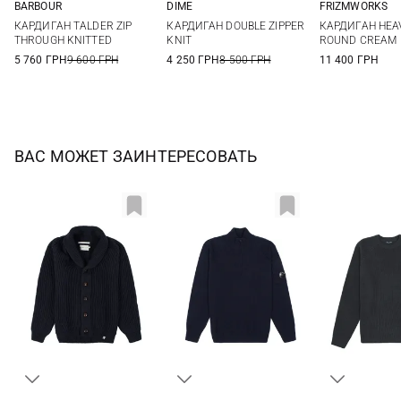
BARBOUR
DIME
FRIZMWORKS
S
M
L
XL
S
M
L
S
M
КАРДИГАН TALDER ZIP
КАРДИГАН DOUBLE ZIPPER
КАРДИГАН HEA
XXL
THROUGH KNITTED
KNIT
ROUND CREAM
5 760 ГРН
9 600 ГРН
4 250 ГРН
8 500 ГРН
11 400 ГРН
ВАС МОЖЕТ ЗАИНТЕРЕСОВАТЬ