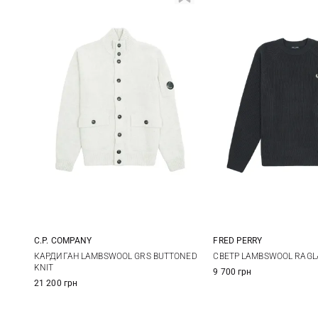
C.P. COMPANY
FRED PERRY
M
L
XL
XXL
M
L
КАРДИГАН LAMBSWOOL GRS BUTTONED
СВЕТР LAMBSWOOL RAGL
KNIT
9 700 грн
21 200 грн