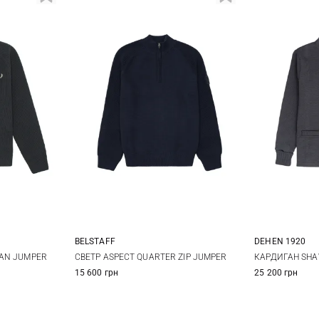
BELSTAFF
DEHEN 1920
XL
XXL
M
L
XL
XXL
M
AN JUMPER
СВЕТР ASPECT QUARTER ZIP JUMPER
КАРДИГАН SHA
15 600 грн
25 200 грн