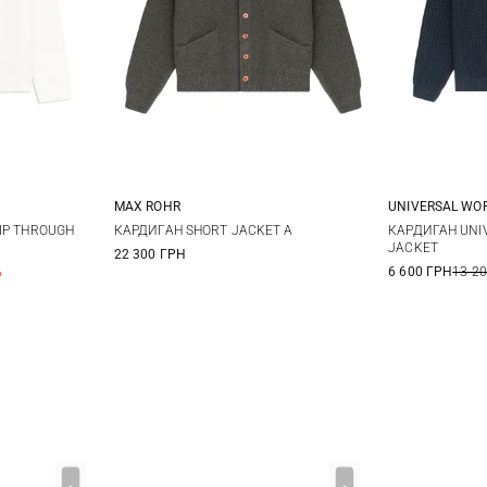
MAX ROHR
UNIVERSAL WO
XL
XXL
3
4
5
6
S
IP THROUGH
КАРДИГАН SHORT JACKET A
КАРДИГАН UNI
JACKET
22 300 ГРН
XXL
%
6 600 ГРН
13 2