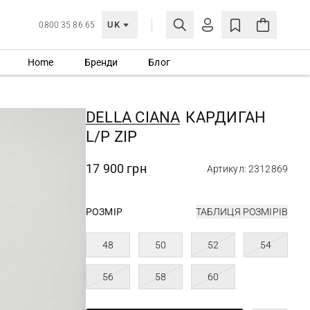
UK
0800 35 86 65
Home
Бренди
Блог
МОЯ ОБЛІКІВКА
УВІЙТИ
DELLA CIANA
КАРДИГАН
Ще не зареєстровані?
L/P ZIP
СТВОРИТИ ОБЛІКІВКУ
17 900 грн
Артикул: 2312869
РОЗМІР
ТАБЛИЦЯ РОЗМІРІВ
48
50
52
54
56
58
60