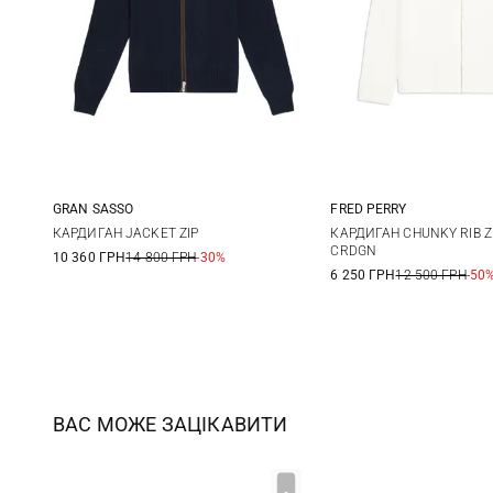
GRAN SASSO
FRED PERRY
48
50
52
54
M
L
КАРДИГАН JACKET ZIP
КАРДИГАН CHUNKY RIB Z
CRDGN
10 360 ГРН
14 800 ГРН
-30%
56
58
6 250 ГРН
12 500 ГРН
-50
ВАС МОЖЕ ЗАЦІКАВИТИ