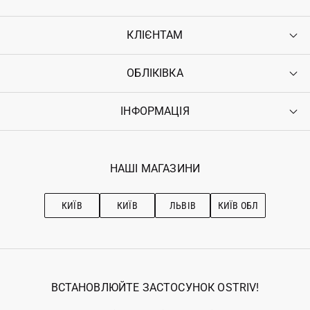
КЛІЄНТАМ
ОБЛІКІВКА
Контакти
Доставка
Оплата
ІНФОРМАЦІЯ
Увійти
Повернення
Реєстрація
Гарантія
Мої замовлення
Програма лояльності
Вакансії
Обране
Наші магазини
НАШІ МАГАЗИНИ
Ostriv Club+
Про OSTRIV
Підписка на новини
Рекомендації з догляду
КИЇВ
КИЇВ
ЛЬВІВ
КИЇВ ОБЛ
ВСТАНОВЛЮЙТЕ ЗАСТОСУНОК OSTRIV!