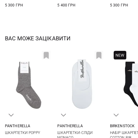
5 300 ГРН
5 400 ГРН
5 300 ГРН
ВАС МОЖЕ ЗАЦІКАВИТИ
PANTHERELLA
PANTHERELLA
BIRKENSTOCK
One size
One size
36-38
39-41
ШКАРПЕТКИ POPPY
ШКАРПЕТКИ-СЛІДИ
НАБІР ШКАРПЕ
MONACO
COTTON RIB