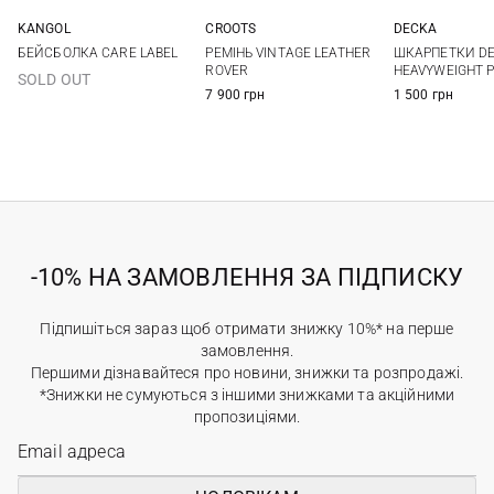
KANGOL
CROOTS
DECKA
One size
34
36
38
40
1
2
БЕЙСБОЛКА CARE LABEL
РЕМIНЬ VINTAGE LEATHER
ШКАРПЕТКИ DE
42
ROVER
HEAVYWEIGHT P
SOLD OUT
7 900 грн
1 500 грн
-10% НА ЗАМОВЛЕННЯ ЗА ПІДПИСКУ
Підпишіться зараз щоб отримати знижку 10%* на перше
замовлення.
Першими дізнавайтеся про новини, знижки та розпродажі.
*Знижки не сумуються з іншими знижками та акційними
пропозиціями.