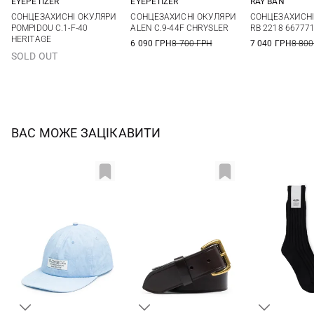
EYEPETIZER
EYEPETIZER
RAY BAN
One size
One size
One si
СОНЦЕЗАХИСНІ ОКУЛЯРИ
СОНЦЕЗАХИСНІ ОКУЛЯРИ
СОНЦЕЗАХИСНІ
POMPIDOU C.1-F-40
ALEN C.9-44F CHRYSLER
RB 2218 667771
HERITAGE
6 090 ГРН
8 700 ГРН
7 040 ГРН
8 800
SOLD OUT
ВАС МОЖЕ ЗАЦІКАВИТИ