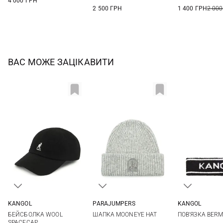
4 000 ГРН
2 500 ГРН
1 400 ГРН
2 000
ВАС МОЖЕ ЗАЦІКАВИТИ
PARAJUMPERS
KANGOL
KANGOL
S/M
L/XL
S
M
L
XL
One si
ШАПКА MOONEYE HAT
БЕЙСБОЛКА WOOL
ПОВ'ЯЗКА BERM
SPACECAP