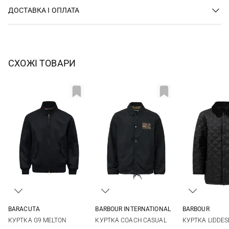
ДОСТАВКА І ОПЛАТА
СХОЖІ ТОВАРИ
BARACUTA
BARBOUR INTERNATIONAL
BARBOUR
40
42
44
46
M
L
XL
XXL
S
M
КУРТКА G9 MELTON
КУРТКА COACH CASUAL
КУРТКА LIDDES
48
XXL
3XL