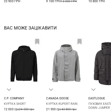
23 900 ГРН
9 100 ГРН
13 000 ГРН
10 800 ГРН
ВАС МОЖЕ ЗАЦІКАВИТИ
C.P. COMPANY
CANADA GOOSE
EASTLOGUE
44
46
48
50
M
L
XL
XXL
S
M
КУРТКА SHORT
КУРТКА RUPERT RAIN
ПУХОВИК EAST
52
54
56
58
DOWN JUMPER
12 000 грн
24 000 грн
21 900 грн
43 800 грн