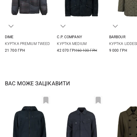
DIME
C.P. COMPANY
BARBOUR
M
L
XL
44
46
48
52
S
M
КУРТКА PREMIUM TWEED
КУРТКА MEDIUM
КУРТКА LIDDES
54
58
XXL
3XL
21 700 ГРН
42 070 ГРН
60 100 ГРН
9 000 ГРН
ВАС МОЖЕ ЗАЦІКАВИТИ