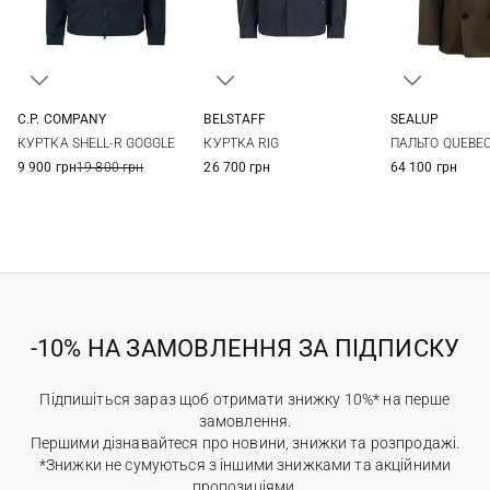
C.P. COMPANY
BELSTAFF
SEALUP
46
48
50
52
M
L
XL
XXL
50
52
КУРТКА SHELL-R GOGGLE
КУРТКА RIG
ПАЛЬТО QUEBE
54
56
58
9 900 грн
19 800 грн
26 700 грн
64 100 грн
-10% НА ЗАМОВЛЕННЯ ЗА ПІДПИСКУ
Підпишіться зараз щоб отримати знижку 10%* на перше
замовлення.
Першими дізнавайтеся про новини, знижки та розпродажі.
*Знижки не сумуються з іншими знижками та акційними
пропозиціями.