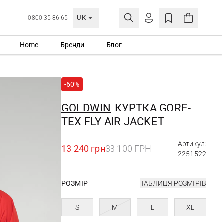
UK
0800 35 86 65
Home
Бренди
Блог
МОЯ ОБЛІКІВКА
УВІЙТИ
-60%
Ще не зареєстровані?
СТВОРИТИ ОБЛІКІВКУ
GOLDWIN
КУРТКА GORE-
TEX FLY AIR JACKET
Артикул:
13 240 грн
33 100 ГРН
2251522
РОЗМІР
ТАБЛИЦЯ РОЗМІРІВ
S
M
L
XL