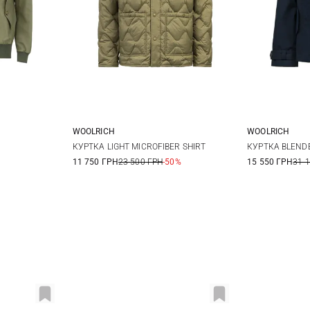
WOOLRICH
WOOLRICH
42
44
L
S
КУРТКА LIGHT MICROFIBER SHIRT
КУРТКА BLEND
11 750 ГРН
23 500 ГРН
-50%
15 550 ГРН
31 
50