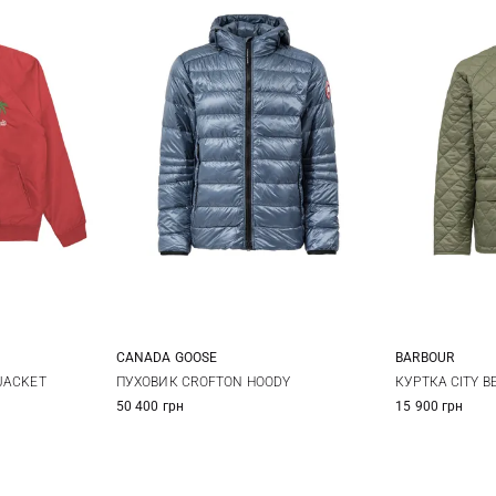
CANADA GOOSE
BARBOUR
M
L
S
JACKET
ПУХОВИК CROFTON HOODY
КУРТКА CITY B
50 400 грн
15 900 грн
XXL