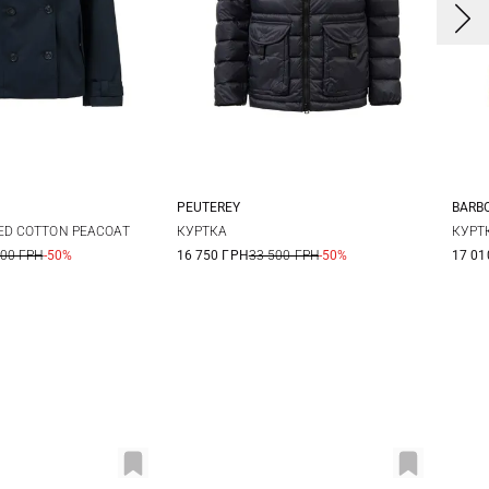
PEUTEREY
BARB
M
XL
XXL
3XL
ED COTTON PEACOAT
КУРТКА
КУРТ
100 ГРН
-50%
16 750 ГРН
33 500 ГРН
-50%
17 01