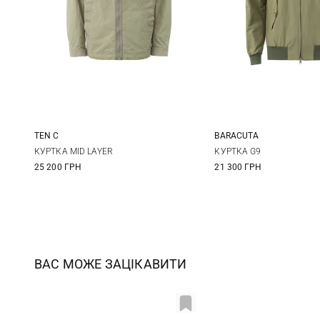
TEN C
BARACUTA
48
50
52
38
40
КУРТКА MID LAYER
КУРТКА G9
25 200 ГРН
21 300 ГРН
46
48
ВАС МОЖЕ ЗАЦІКАВИТИ