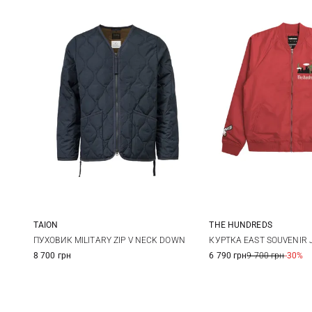
TAION
THE HUNDREDS
XS
S
M
L
M
L
ПУХОВИК MILITARY ZIP V NECK DOWN
КУРТКА EAST SOUVENIR 
8 700 грн
6 790 грн
9 700 грн
-30%
XL
XXL