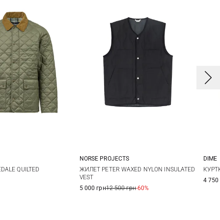
NORSE PROJECTS
DIME
M
L
XL
M
L
XL
XXL
X
EDALE QUILTED
ЖИЛЕТ PETER WAXED NYLON INSULATED
КУРТ
VEST
4 750
5 000 грн
12 500 грн
-60%