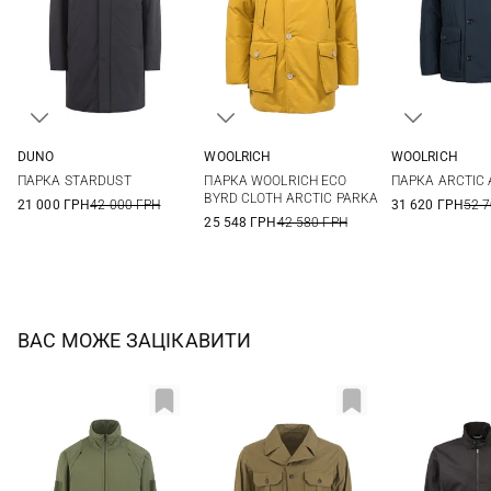
DUNO
WOOLRICH
WOOLRICH
48
50
52
54
M
L
XL
M
L
ПАРКА STARDUST
ПАРКА WOOLRICH ECO
ПАРКА ARCTIC
56
3XL
BYRD CLOTH ARCTIC PARKA
21 000 ГРН
42 000 ГРН
31 620 ГРН
52 
25 548 ГРН
42 580 ГРН
ВАС МОЖЕ ЗАЦІКАВИТИ