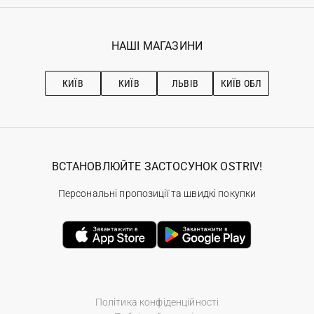
Реєстрація
Гарантія
Мої замовлення
Програма лояльності
Вакансії
Обране
Наші магазини
НАШІ МАГАЗИНИ
Ostriv Club+
Про OSTRIV
Підписка на новини
Рекомендації з догляду
КИЇВ
КИЇВ
ЛЬВІВ
КИЇВ ОБЛ
ВСТАНОВЛЮЙТЕ ЗАСТОСУНОК OSTRIV!
Персональні пропозиції та швидкі покупки
Політика конфіденційності