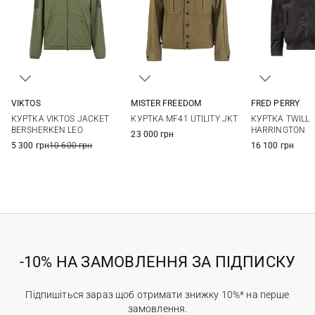
VIKTOS
MISTER FREEDOM
FRED PERRY
S
M
L
XL
M
L
XL
XXL
M
L
КУРТКА VIKTOS JACKET
КУРТКА MF41 UTILITY JKT
КУРТКА TWILL
XXL
BERSHERKEN LEO
HARRINGTON
23 000 грн
5 300 грн
10 600 грн
16 100 грн
-10% НА ЗАМОВЛЕННЯ ЗА ПІДПИСКУ
Підпишіться зараз щоб отримати знижку 10%* на перше
замовлення.