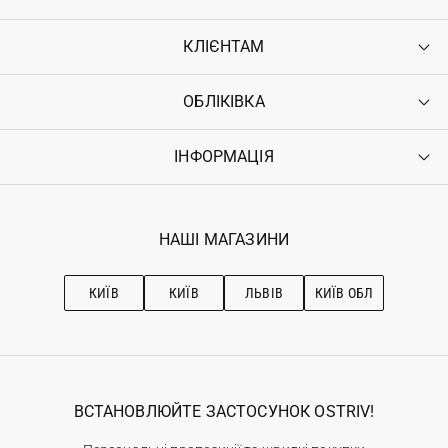
КЛІЄНТАМ
ОБЛІКІВКА
Контакти
Доставка
Оплата
ІНФОРМАЦІЯ
Увійти
Повернення
Реєстрація
Гарантія
Мої замовлення
Програма лояльності
Вакансії
Обране
Наші магазини
НАШІ МАГАЗИНИ
Ostriv Club+
Про OSTRIV
Підписка на новини
Рекомендації з догляду
КИЇВ
КИЇВ
ЛЬВІВ
КИЇВ ОБЛ
ВСТАНОВЛЮЙТЕ ЗАСТОСУНОК OSTRIV!