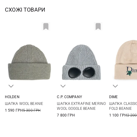
СХОЖІ ТОВАРИ
HOLDEN
C.P. COMPANY
DIME
One size
One size
One si
ШАПКА WOOL BEANIE
ШАПКА EXTRAFINE MERINO
ШАПКА CLASSIC
WOOL GOGGLE BEANIE
FOLD BEANIE
1 590 ГРН
5 300 ГРН
7 800 ГРН
1 100 ГРН
2 200