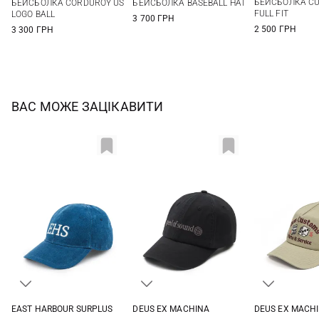
БЕЙСБОЛКА CU
БЕЙСБОЛКА CORDUROY US
БЕЙСБОЛКА BASEBALL HAT
FULL FIT
LOGO BALL
3 700 ГРН
2 500 ГРН
3 300 ГРН
ВАС МОЖЕ ЗАЦІКАВИТИ
EAST HARBOUR SURPLUS
DEUS EX MACHINА
DEUS EX MACH
One size
One size
One si