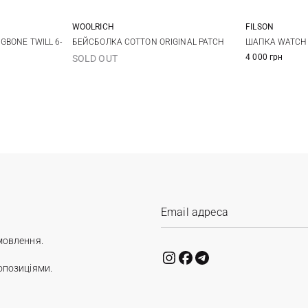
FILSON
WOOLRICH
One size
ШАПКА WATCH
GBONE TWILL 6-
БЕЙСБОЛКА COTTON ORIGINAL PATCH
4 000 грн
SOLD OUT
мовлення.
опозиціями.