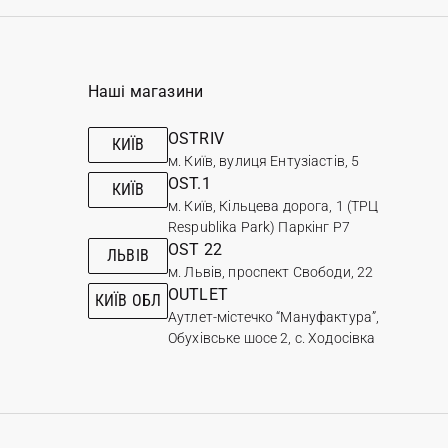
Наші магазини
OSTRIV
КИЇВ
м. Київ, вулиця Ентузіастів, 5
OST.1
КИЇВ
м. Київ, Кільцева дорога, 1 (ТРЦ
Respublika Park) Паркінг Р7
OST 22
ЛЬВІВ
м. Львів, проспект Свободи, 22
OUTLET
КИЇВ ОБЛ
Аутлет-містечко “Мануфактура”,
Обухівське шосе 2, с. Ходосівка