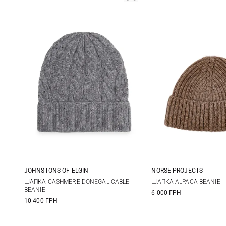
JOHNSTONS OF ELGIN
NORSE PROJECTS
One size
One size
ШАПКА CASHMERE DONEGAL CABLE
ШАПКА ALPACA BEANIE
BEANIE
6 000 ГРН
10 400 ГРН