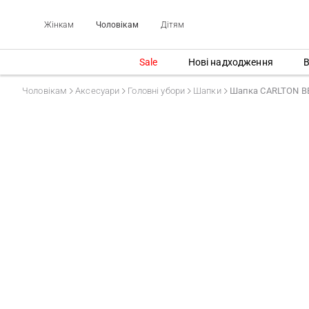
Жінкам
Чоловікам
Дітям
Sale
Нові надходження
В
Чоловікам
Аксесуари
Головні убори
Шапки
Шапка CARLTON B