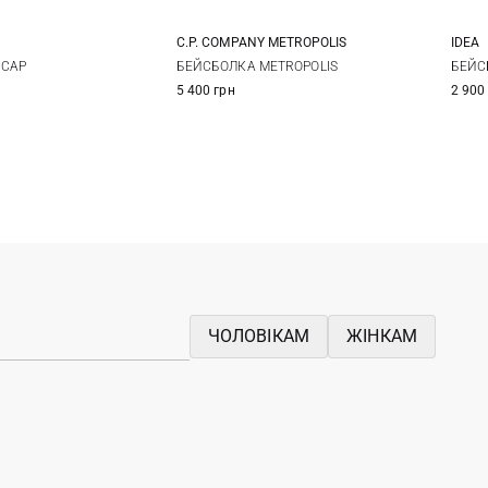
C.P. COMPANY METROPOLIS
IDEA
One size
M
L
XL
 CAP
БЕЙСБОЛКА METROPOLIS
БЕЙС
5 400 грн
2 900
ЧОЛОВІКАМ
ЖІНКАМ