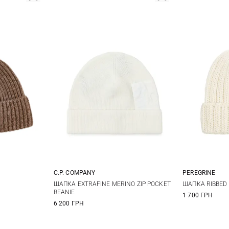
C.P. COMPANY
PEREGRINE
One size
ШАПКА EXTRAFINE MERINO ZIP POCKET
ШАПКА RIBBED 
BEANIE
1 700 ГРН
6 200 ГРН