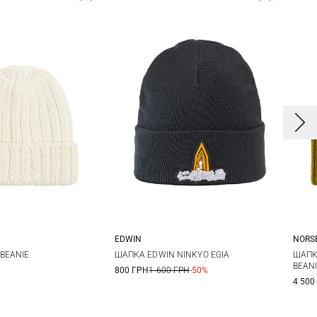
EDWIN
NORS
One size
One size
BEANIE
ШАПКА EDWIN NINKYO EGIA
ШАПК
BEAN
800 ГРН
1 600 ГРН
-50%
4 500