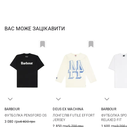
ВАС МОЖЕ ЗАЦІКАВИТИ
BARBOUR
DEUS EX MACHINА
BARBOUR
36
38
40
42
S
M
L
XL
S
M
ФУТБОЛКА PENSFORD OS
ЛОНГСЛІВ FUTILE EFFORT
ФУТБОЛКА SPO
44
XXL
3XL
JERSEY
RELAXED FIT
3 080 грн
4 400 грн
2 850 грн
5 700 грн
1 600 грн
3 200 