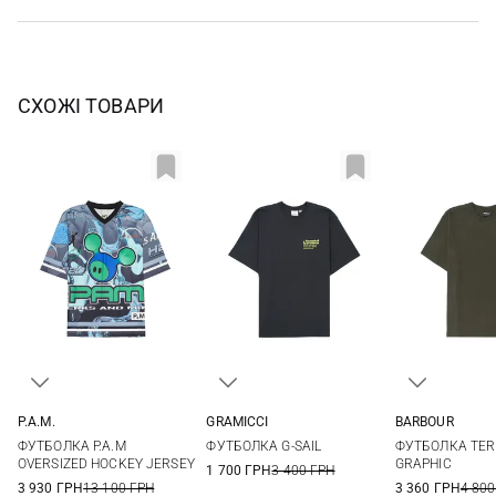
СХОЖІ ТОВАРИ
P.A.M.
GRAMICCI
BARBOUR
XS
S
M
S
M
L
XL
S
M
ФУТБОЛКА P.A.M
ФУТБОЛКА G-SAIL
ФУТБОЛКА TER
XXL
OVERSIZED HOCKEY JERSEY
GRAPHIC
1 700 ГРН
3 400 ГРН
3 930 ГРН
13 100 ГРН
3 360 ГРН
4 800