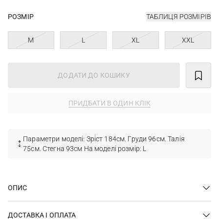
РОЗМІР
ТАБЛИЦЯ РОЗМІРІВ
M
L
XL
XXL
ДОДАТИ ДО КОШИКУ
ПРИДБАТИ В ОДИН КЛІК
Параметри моделі: Зріст 184см. Груди 96см. Талія
75см. Стегна 93см На моделі розмір: L
ОПИС
ДОСТАВКА І ОПЛАТА