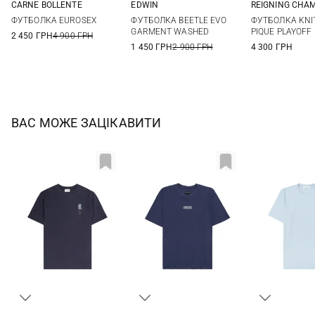
CARNE BOLLENTE
EDWIN
REIGNING CHA
S
M
L
XL
XS
S
M
L
M
L
ФУТБОЛКА EUROSEX
ФУТБОЛКА BEETLE EVO
ФУТБОЛКА KNI
XL
GARMENT WASHED
PIQUE PLAYOFF
2 450 ГРН
4 900 ГРН
1 450 ГРН
2 900 ГРН
4 300 ГРН
ВАС МОЖЕ ЗАЦІКАВИТИ