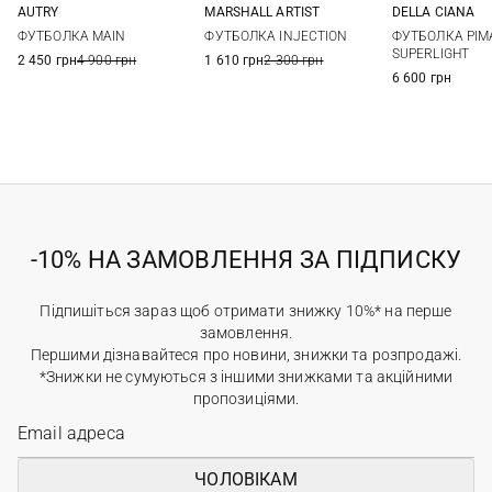
AUTRY
MARSHALL ARTIST
DELLA CIANA
M
L
XL
XXL
S
M
L
XL
48
50
ФУТБОЛКА MAIN
ФУТБОЛКА INJECTION
ФУТБОЛКА PIM
56
58
SUPERLIGHT
2 450 грн
4 900 грн
1 610 грн
2 300 грн
6 600 грн
-10% НА ЗАМОВЛЕННЯ ЗА ПІДПИСКУ
Підпишіться зараз щоб отримати знижку 10%* на перше
замовлення.
Першими дізнавайтеся про новини, знижки та розпродажі.
*Знижки не сумуються з іншими знижками та акційними
пропозиціями.
ЧОЛОВІКАМ