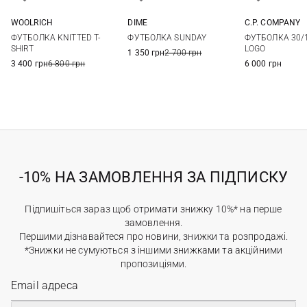
WOOLRICH
DIME
C.P. COMPANY
M
L
XL
XXL
M
L
XL
XXL
S
M
ФУТБОЛКА KNITTED T-
ФУТБОЛКА SUNDAY
ФУТБОЛКА 30/
SHIRT
LOGO
1 350 грн
2 700 грн
3 400 грн
6 800 грн
6 000 грн
-10% НА ЗАМОВЛЕННЯ ЗА ПІДПИСКУ
Підпишіться зараз щоб отримати знижку 10%* на перше
замовлення.
Першими дізнавайтеся про новини, знижки та розпродажі.
*Знижки не сумуються з іншими знижками та акційними
пропозиціями.