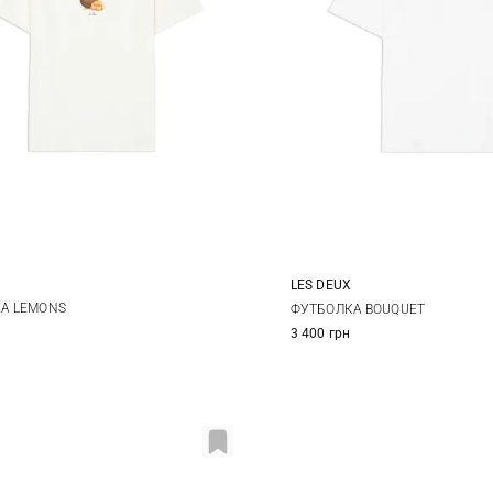
LES DEUX
M
L
XL
M
L
XL
А LEMONS
ФУТБОЛКА BOUQUET
3 400 грн