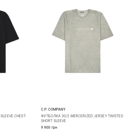
C.P. COMPANY
XL
M
L
XL
XXL
SLEEVE CHEST-
ФУТБОЛКА 30/2 MERCERIZED JERSEY TWISTED
SHORT SLEEVE
9 900 грн