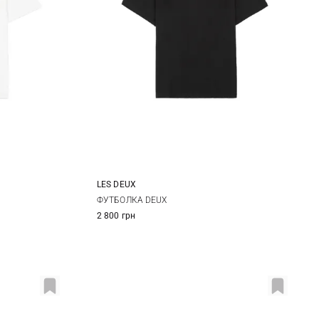
LES DEUX
XXL
S
M
L
XL
ФУТБОЛКА DEUX
2 800 грн
XXL