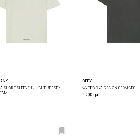
PANY
OBEY
L
XL
XXL
M
L
XL
 SHORT SLEEVE IN LIGHT JERSEY
ФУТБОЛКА DESIGN SERVICES
EAM
2 200 грн