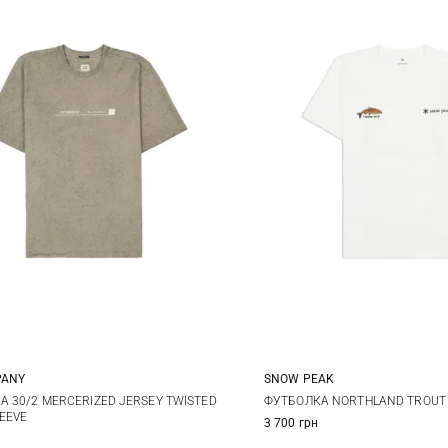
PANY
SNOW PEAK
M
L
XL
S
M
L
 30/2 MERCERIZED JERSEY TWISTED
ФУТБОЛКА NORTHLAND TROUT
EEVE
3 700 грн
XXL