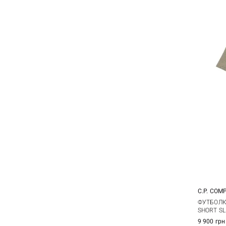
C.P. COM
S
ФУТБОЛКА
SHORT SL
9 900 грн