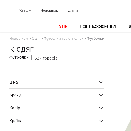
Жінкам
Чоловікам
Дітям
Sale
Нові надходження
В
Чоловікам
Одяг
Футболки та лонгсліви
Футболки
ОДЯГ
Футболки
627 товарів
Ціна
Бренд
Колір
Країна