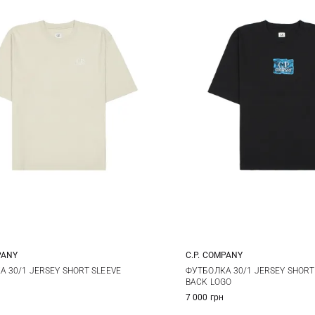
PANY
C.P. COMPANY
L
XL
XXL
S
M
L
 30/1 JERSEY SHORT SLEEVE
ФУТБОЛКА 30/1 JERSEY SHORT 
BACK LOGO
XXL
7 000 грн