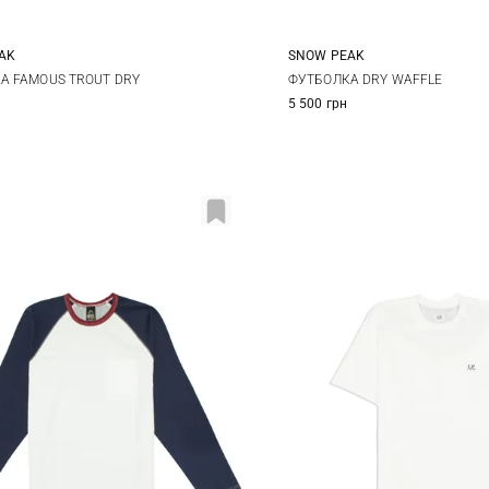
AK
SNOW PEAK
L
XL
XXL
S
M
L
А FAMOUS TROUT DRY
ФУТБОЛКА DRY WAFFLE
5 500 грн