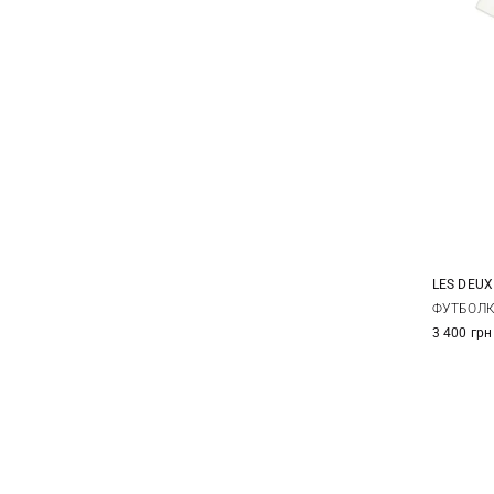
LES DEUX
S
ФУТБОЛК
3 400 грн
XXL