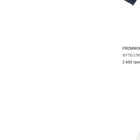
FRIZMWO
M
ФУТБОЛК
2 600 грн