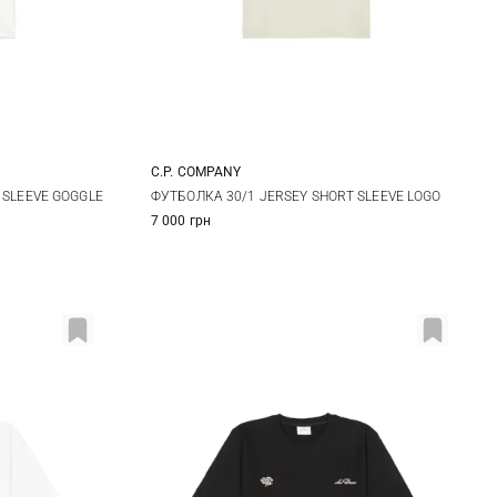
C.P. COMPANY
XXL
M
L
XL
XXL
 SLEEVE GOGGLE
ФУТБОЛКА 30/1 JERSEY SHORT SLEEVE LOGO
7 000 грн