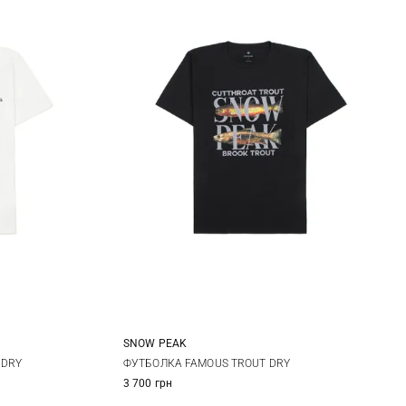
SNOW PEAK
XL
M
L
XL
XXL
 DRY
ФУТБОЛКА FAMOUS TROUT DRY
3 700 грн