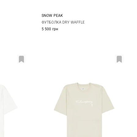
SNOW PEAK
XL
S
M
L
XL
ФУТБОЛКА DRY WAFFLE
5 500 грн