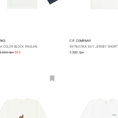
RKS
C.P. COMPANY
L
XL
M
L
XL
А COLOR BLOCK RAGLAN
ФУТБОЛКА 30/1 JERSEY SHORT
5 200 грн
-50%
5 300 грн