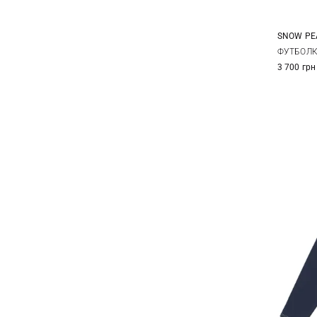
SNOW PE
M
ФУТБОЛК
3 700 грн