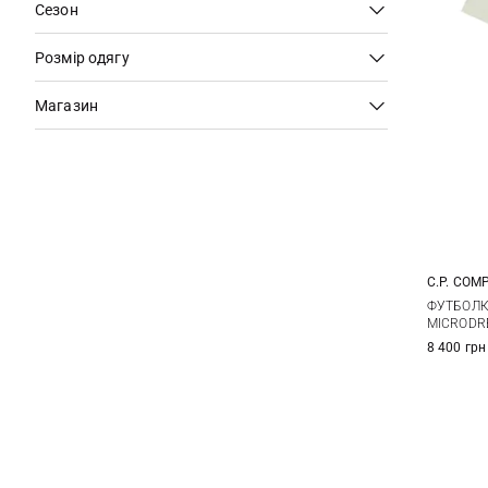
Сезон
Розмір одягу
Магазин
C.P. COM
M
ФУТБОЛКА
MICRODR
8 400 грн