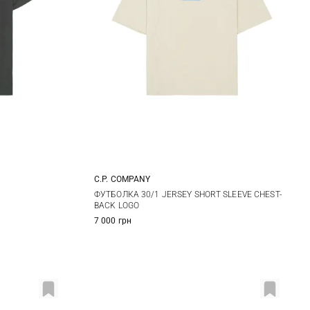
C.P. COMPANY
XXL
S
M
L
XL
ФУТБОЛКА 30/1 JERSEY SHORT SLEEVE CHEST-
BACK LOGO
XXL
7 000 грн