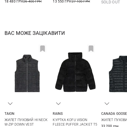
18 480 ГРН
26 400 ГРН
13 550 ГРН
27 100 ГРН
SOLD OUT
ВАС МОЖЕ ЗАЦІКАВИТИ
TAION
RAINS
CANADA GOOS
XS
S
M
L
XS
S
L
S
M
ЖИЛЕТ ПУХОВИЙ HI NECK
КУРТКА KOFU VISION
ЖИЛЕТ ПУХОВИ
XL
XXL
W-ZIP DOWN VEST
FLEECE PUFFER JACKET T5
33 200 грн