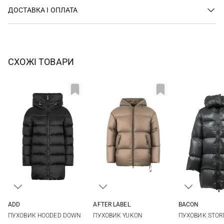
ДОСТАВКА І ОПЛАТА
СХОЖІ ТОВАРИ
ADD
AFTER LABEL
BACON
40
42
44
46
XS
S
M
L
XS
S
ПУХОВИК HOODED DOWN
ПУХОВИК YUKON
ПУХОВИК STO