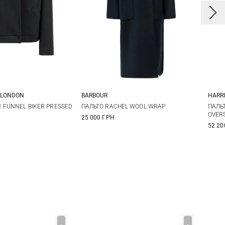
 LONDON
BARBOUR
HARR
2
44
46
8
10
12
14
3
 FUNNEL BIKER PRESSED
ПАЛЬТО RACHEL WOOL WRAP
ПАЛЬ
OVER
25 000 ГРН
16
52 20