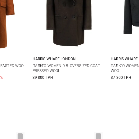
HARRIS WHARF LONDON
HARRIS WHARF
12
14
40
42
44
40
4
REASTED WOOL
ПАЛЬТО WOMEN D.B. OVERSIZED COAT
ПАЛЬТО WOMEN
PRESSED WOOL
WOOL
0%
39 800 ГРН
37 300 ГРН