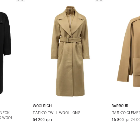
WOOLRICH
BARBOUR
42
S
M
L
XL
8
1
 NECK
ПАЛЬТО TWILL WOOL LONG
ПАЛЬТО CLEME
D WOOL
54 200 грн
16 800 грн
24 0