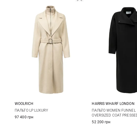
WOOLRICH
HARRIS WHARF LONDON
S
M
L
38
40
ПАЛЬТО LP LUXURY
ПАЛЬТО WOMEN FUNNEL
OVERSIZED COAT PRESSE
97 400 грн
52 200 грн