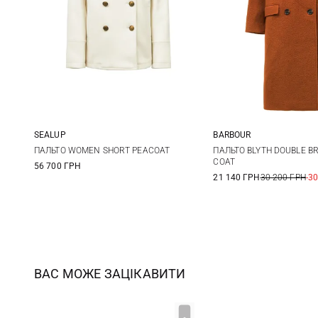
SEALUP
BARBOUR
40
42
44
8
10
ПАЛЬТО WOMEN SHORT PEACOAT
ПАЛЬТО BLYTH DOUBLE B
COAT
56 700 ГРН
21 140 ГРН
30 200 ГРН
-3
ВАС МОЖЕ ЗАЦІКАВИТИ