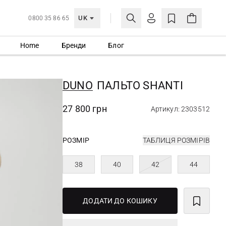
UK
0800 35 86 65
Home
Бренди
Блог
МОЯ ОБЛІКІВКА
УВІЙТИ
DUNO
ПАЛЬТО SHANTI
Ще не зареєстровані?
СТВОРИТИ ОБЛІКІВКУ
27 800 грн
Артикул: 2303512
РОЗМІР
ТАБЛИЦЯ РОЗМІРІВ
38
40
42
44
ДОДАТИ ДО КОШИКУ