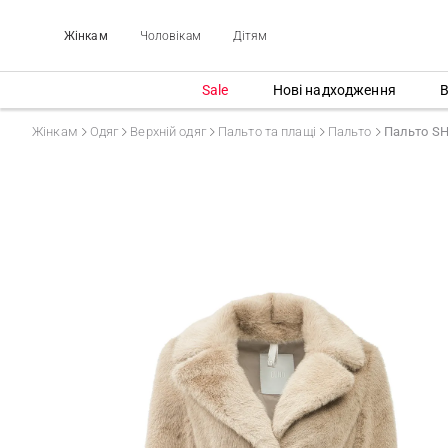
Жінкам
Чоловікам
Дітям
Sale
Нові надходження
В
Жінкам
Одяг
Верхній одяг
Пальто та плащі
Пальто
Пальто S