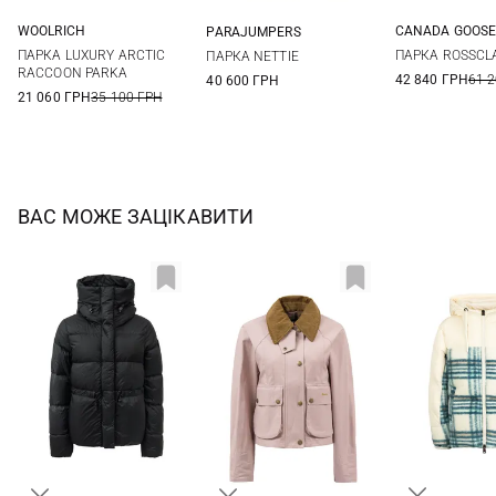
WOOLRICH
CANADA GOOS
PARAJUMPERS
XS
S
M
XL
S
L
XS
S
M
L
ПАРКА LUXURY ARCTIC
ПАРКА ROSSCL
ПАРКА NETTIE
RACCOON PARKA
42 840 ГРН
61 
40 600 ГРН
21 060 ГРН
35 100 ГРН
ВАС МОЖЕ ЗАЦІКАВИТИ