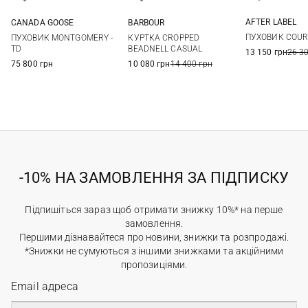
AFTER LABEL
CANADA GOOSE
BARBOUR
M
L
XS
S
M
L
6
8
10
12
ПУХОВИК COUR
ПУХОВИК MONTGOMERY -
КУРТКА CROPPED
XL
TD
BEADNELL CASUAL
13 150 грн
26 3
75 800 грн
10 080 грн
14 400 грн
-10% НА ЗАМОВЛЕННЯ ЗА ПІДПИСКУ
Підпишіться зараз щоб отримати знижку 10%* на перше
замовлення.
Першими дізнавайтеся про новини, знижки та розпродажі.
*Знижки не сумуються з іншими знижками та акційними
пропозиціями.