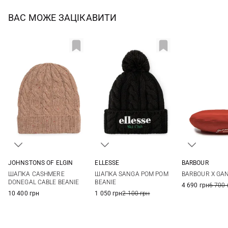
ВАС МОЖЕ ЗАЦІКАВИТИ
JOHNSTONS OF ELGIN
ELLESSE
BARBOUR
One size
One size
S
M
ШАПКА CASHMERE
ШАПКА SANGA POM POM
BARBOUR X GAN
DONEGAL CABLE BEANIE
BEANIE
4 690 грн
6 700 
10 400 грн
1 050 грн
2 100 грн