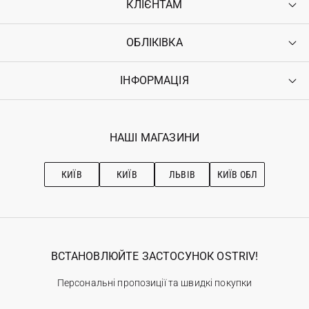
КЛІЄНТАМ
ОБЛІКІВКА
Контакти
Доставка
Оплата
ІНФОРМАЦІЯ
Увійти
Повернення
Реєстрація
Гарантія
Мої замовлення
Програма лояльності
Вакансії
Обране
Наші магазини
НАШІ МАГАЗИНИ
Ostriv Club+
Про OSTRIV
Підписка на новини
Рекомендації з догляду
КИЇВ
КИЇВ
ЛЬВІВ
КИЇВ ОБЛ
ВСТАНОВЛЮЙТЕ ЗАСТОСУНОК OSTRIV!
Персональні пропозиції та швидкі покупки