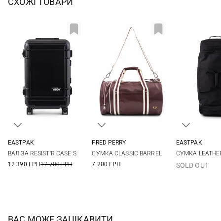
СХОЖІ ТОВАРИ
EASTPAK
FRED PERRY
EASTPAK
One Size
One Size
One Si
ВАЛІЗА RESIST'R CASE S
СУМКА CLASSIC BARREL
СУМКА LEATHER
12 390 ГРН
17 700 ГРН
7 200 ГРН
SOLD OUT
ВАС МОЖЕ ЗАЦІКАВИТИ