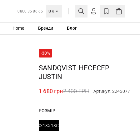
UK
0800 35 86 65
Home
Бренди
Блог
МОЯ ОБЛІКІВКА
УВІЙТИ
-30%
Ще не зареєстровані?
СТВОРИТИ ОБЛІКІВКУ
SANDQVIST
НЕСЕСЕР
JUSTIN
1 680 грн
2 400 ГРН
Артикул: 2246077
РОЗМІР
23X13X13СМ