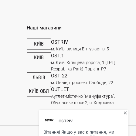
Наші магазини
OSTRIV
КИЇВ
м. Київ, вулиця Ентузіастів, 5
OST.1
КИЇВ
м. Київ, Кільцева дорога, 1 (ТРЦ
Respublika Park) Паркінг Р7
OST 22
ЛЬВІВ
м. Львів, проспект Свободи, 22
OUTLET
КИЇВ ОБЛ
Аутлет-містечко “Мануфактура”,
Обухівське шосе 2, с. Ходосівка