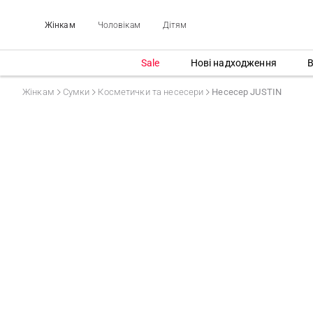
Жінкам
Чоловікам
Дітям
Sale
Нові надходження
В
Жінкам
Сумки
Косметички та несесери
Несесер JUSTIN