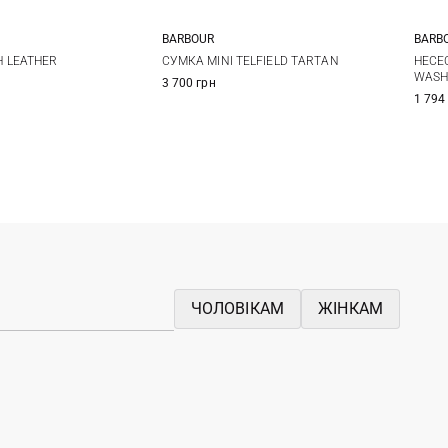
BARBOUR
BARB
One Size
One Size
 LEATHER
СУМКА MINI TELFIELD TARTAN
НЕСЕ
WASH
3 700 грн
1 794
ЧОЛОВІКАМ
ЖІНКАМ