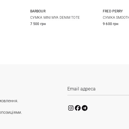
BARBOUR
FRED PERRY
One Size
СУМКА MINI MYA DENIM TOTE
СУМКА SMOOTH
7 500 грн
9 600 грн
мовлення.
опозиціями.