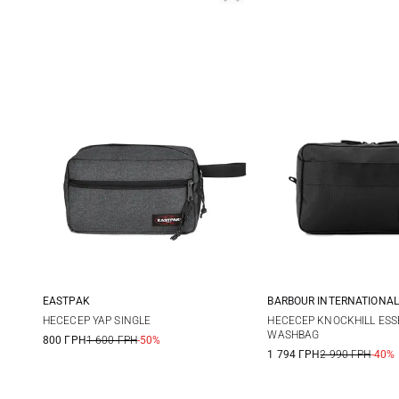
EASTPAK
BARBOUR INTERNATIONAL
One Size
One Size
НЕСЕСЕР YAP SINGLE
НЕСЕСЕР KNOCKHILL ESS
WASHBAG
800 ГРН
1 600 ГРН
-50%
1 794 ГРН
2 990 ГРН
-40%