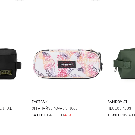
EASTPAK
SANDQVIST
One Size
23X13X13СМ
ENTIAL
ОРГАНАЙЗЕР OVAL SINGLE
НЕСЕСЕР JUSTI
840 ГРН
1 400 ГРН
-40%
1 680 ГРН
2 400