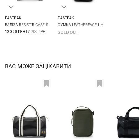
EASTPAK
EASTPAK
One Size
One Size
ВАЛІЗА RESIST'R CASE S
СУМКА LEATHERFACE L +
12 390 ГРН
17 700 ГРН
SOLD OUT
ВАС МОЖЕ ЗАЦІКАВИТИ