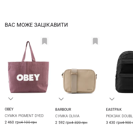
ВАС МОЖЕ ЗАЦІКАВИТИ
OBEY
BARBOUR
EASTPAK
One Size
One Size
One Si
СУМКА PIGMENT DYED
СУМКА OLIVIA
РЮКЗАК DOUBL
2 460 грн
4 100 грн
2 592 грн
4 320 грн
3 430 грн
4 900 