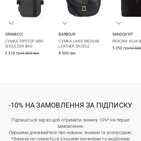
GRAMICCI
BARBOUR
SANDQVIST
One Size
One Size
26Х37Х11СМ
СУМКА RIPSTOP MINI
СУМКА LAIRE MEDIUM
РЮКЗАК ALVA 
SHOULDER BAG
LEATHER SADDLE
5 250 грн
10 500
2 310 грн
3 300 грн
8 600 грн
-10% НА ЗАМОВЛЕННЯ ЗА ПІДПИСКУ
Підпишіться зараз щоб отримати знижку 10%* на перше
замовлення.
Першими дізнавайтеся про новини, знижки та розпродажі.
*Знижки не сумуються з іншими знижками та акційними