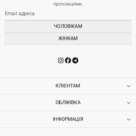
пропозиціями.
ЧОЛОВІКАМ
ЖІНКАМ
КЛІЄНТАМ
ОБЛІКІВКА
Контакти
Доставка
Оплата
ІНФОРМАЦІЯ
Увійти
Повернення
Реєстрація
Гарантія
Мої замовлення
Програма лояльності
Вакансії