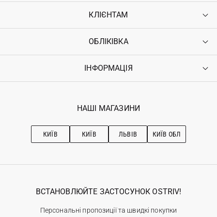
КЛІЄНТАМ
ОБЛІКІВКА
Контакти
Доставка
Оплата
ІНФОРМАЦІЯ
Увійти
Повернення
Реєстрація
Гарантія
Мої замовлення
Програма лояльності
Вакансії
Обране
Наші магазини
НАШІ МАГАЗИНИ
Ostriv Club+
Про OSTRIV
Підписка на новини
Рекомендації з догляду
КИЇВ
КИЇВ
ЛЬВІВ
КИЇВ ОБЛ
ВСТАНОВЛЮЙТЕ ЗАСТОСУНОК OSTRIV!
Персональні пропозиції та швидкі покупки