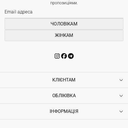
пропозиціями.
ЧОЛОВІКАМ
ЖІНКАМ
КЛІЄНТАМ
ОБЛІКІВКА
Контакти
Доставка
Оплата
ІНФОРМАЦІЯ
Увійти
Повернення
Реєстрація
Гарантія
Мої замовлення
Програма лояльності
Вакансії