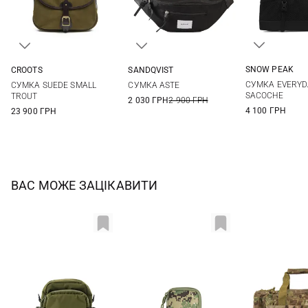
SNOW PEAK
CROOTS
SANDQVIST
One Si
One Size
35Х16Х7СМ
СУМКА EVERYD
СУМКА SUEDE SMALL
СУМКА ASTE
SACOCHE
TROUT
2 030 ГРН
2 900 ГРН
4 100 ГРН
23 900 ГРН
ВАС МОЖЕ ЗАЦІКАВИТИ