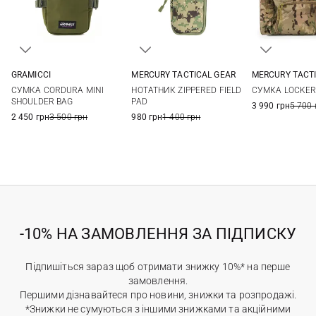
GRAMICCI
MERCURY TACTICAL GEAR
MERCURY TACT
One Size
One Size
37Л
СУМКА CORDURA MINI
НОТАТНИК ZIPPERED FIELD
СУМКА LOCKER
SHOULDER BAG
PAD
3 990 грн
5 700 
2 450 грн
3 500 грн
980 грн
1 400 грн
-10% НА ЗАМОВЛЕННЯ ЗА ПІДПИСКУ
Підпишіться зараз щоб отримати знижку 10%* на перше
замовлення.
Першими дізнавайтеся про новини, знижки та розпродажі.
*Знижки не сумуються з іншими знижками та акційними