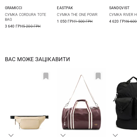
GRAMICCI
EASTPAK
SANDQVIST
One Size
One Size
37X38X15СМ
СУМКА CORDURA TOTE
СУМКА THE ONE POWR
СУМКА RIVER H
BAG
1 050 ГРН
1 500 ГРН
4 620 ГРН
6 600
3 640 ГРН
5 200 ГРН
ВАС МОЖЕ ЗАЦІКАВИТИ