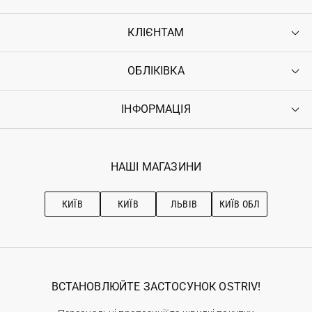
КЛІЄНТАМ
ОБЛІКІВКА
Контакти
Доставка
Оплата
ІНФОРМАЦІЯ
Увійти
Повернення
Реєстрація
Гарантія
Мої замовлення
Програма лояльності
Вакансії
Обране
Наші магазини
НАШІ МАГАЗИНИ
Ostriv Club+
Про OSTRIV
Підписка на новини
Рекомендації з догляду
КИЇВ
КИЇВ
ЛЬВІВ
КИЇВ ОБЛ
ВСТАНОВЛЮЙТЕ ЗАСТОСУНОК OSTRIV!