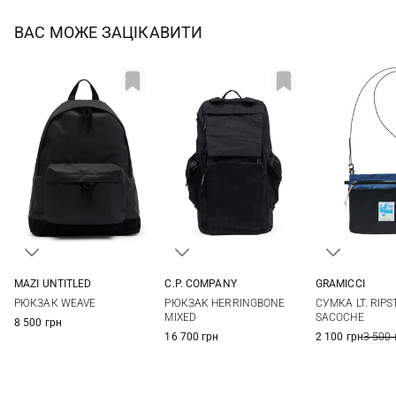
ВАС МОЖЕ ЗАЦІКАВИТИ
MAZI UNTITLED
C.P. COMPANY
GRAMICCI
One Size
One Size
One Si
РЮКЗАК WEAVE
РЮКЗАК HERRINGBONE
СУМКА LT. RIPS
MIXED
SACOCHE
8 500 грн
16 700 грн
2 100 грн
3 500 