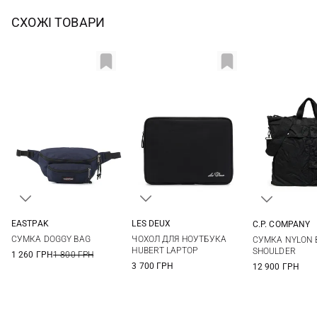
СХОЖІ ТОВАРИ
EASTPAK
LES DEUX
C.P. COMPANY
One Size
One Size
One Si
СУМКА DOGGY BAG
ЧОХОЛ ДЛЯ НОУТБУКА
СУМКА NYLON 
HUBERT LAPTOP
SHOULDER
1 260 ГРН
1 800 ГРН
3 700 ГРН
12 900 ГРН