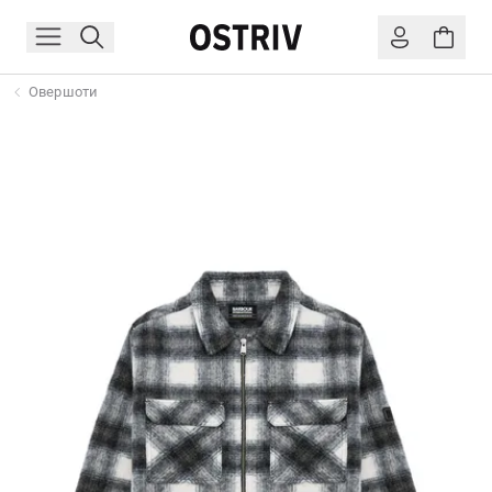
Овершоти