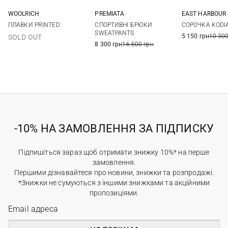
WOOLRICH
PREMIATA
EAST HARBOUR
L
48
50
52
54
48
50
ПЛАВКИ PRINTED
СПОРТИВНІ БРЮКИ
СОРОЧКА KODI
56
58
SWEATPANTS
5 150 грн
10 300
SOLD OUT
8 300 грн
16 600 грн
-10% НА ЗАМОВЛЕННЯ ЗА ПІДПИСКУ
Підпишіться зараз щоб отримати знижку 10%* на перше
замовлення.
Першими дізнавайтеся про новини, знижки та розпродажі.
*Знижки не сумуються з іншими знижками та акційними
пропозиціями.