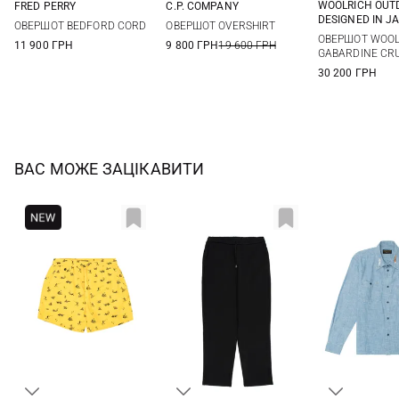
WOOLRICH OUT
FRED PERRY
C.P. COMPANY
M
L
M
L
XL
XS
S
M
L
DESIGNED IN J
ОВЕРШОТ BEDFORD CORD
ОВЕРШОТ OVERSHIRT
XL
XXL
ОВЕРШОТ WOO
11 900 ГРН
9 800 ГРН
19 600 ГРН
GABARDINE CRU
30 200 ГРН
ВАС МОЖЕ ЗАЦІКАВИТИ