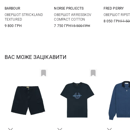
BARBOUR
NORSE PROJECTS
FRED PERRY
S
M
L
XL
M
L
XL
M
L
ОВЕРШОТ STRICKLAND
ОВЕРШОТ ARRESSKOV
ОВЕРШОТ RIPS
XXL
TEXTURED
COMPACT COTTON
8 050 ГРН
11 50
9 800 ГРН
7 750 ГРН
15 500 ГРН
ВАС МОЖЕ ЗАЦІКАВИТИ