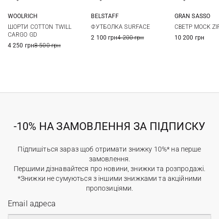
WOOLRICH
BELSTAFF
GRAN SASSO
M
L
XL
XXL
M
L
XL
XXL
48
50
ШОРТИ COTTON TWILL
ФУТБОЛКА SURFACE
СВЕТР MOCK ZI
3XL
56
58
CARGO GD
2 100 грн
4 200 грн
10 200 грн
4 250 грн
8 500 грн
-10% НА ЗАМОВЛЕННЯ ЗА ПІДПИСКУ
Підпишіться зараз щоб отримати знижку 10%* на перше
замовлення.
Першими дізнавайтеся про новини, знижки та розпродажі.
*Знижки не сумуються з іншими знижками та акційними
пропозиціями.