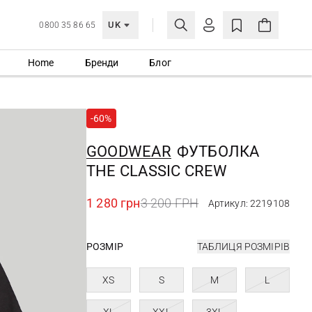
UK
0800 35 86 65
Home
Бренди
Блог
МОЯ ОБЛІКІВКА
УВІЙТИ
-60%
Ще не зареєстровані?
СТВОРИТИ ОБЛІКІВКУ
GOODWEAR
ФУТБОЛКА
THE CLASSIC CREW
1 280 грн
3 200 ГРН
Артикул: 2219108
РОЗМІР
ТАБЛИЦЯ РОЗМІРІВ
XS
S
M
L