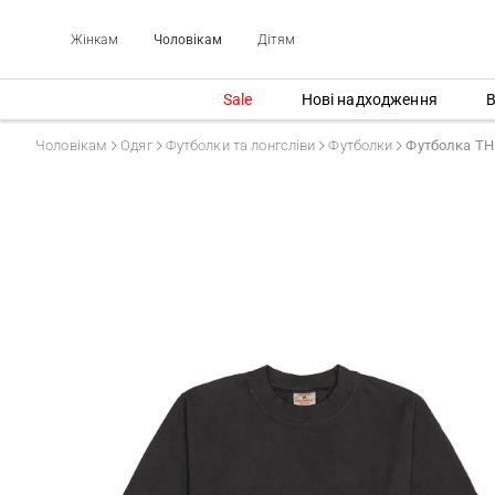
Жінкам
Чоловікам
Дітям
Sale
Нові надходження
В
Чоловікам
Одяг
Футболки та лонгсліви
Футболки
Футболка TH