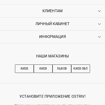
КЛИЕНТАМ
ЛИЧНЫЙ КАБИНЕТ
Контакты
Доставка
Оплата
ИНФОРМАЦИЯ
Войти
Возврат
Регистрация
Гарантия
Мои заказы
Программа лояльности
Вакансии
Избранное
Наши магазини
НАШИ МАГАЗИНЫ
Ostriv Club+
Про OSTRIV
Подписка на новости
Рекомендации по уходу
КИЕВ
КИЕВ
ЛЬВОВ
КИЕВ ОБЛ
УСТАНОВИТЕ ПРИЛОЖЕНИЕ OSTRIV!