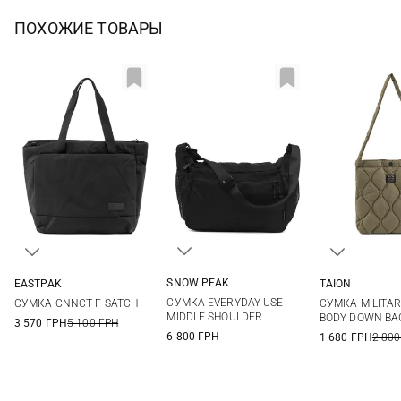
ПОХОЖИЕ ТОВАРЫ
SNOW PEAK
EASTPAK
TAION
One Size
One Size
One Si
СУМКА EVERYDAY USE
СУМКА CNNCT F SATCH
СУМКА MILITA
MIDDLE SHOULDER
BODY DOWN BA
3 570 ГРН
5 100 ГРН
6 800 ГРН
1 680 ГРН
2 800