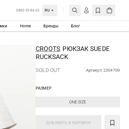
RU
0800 35 86 65
мки
Home
Бренды
Блог
ЛИЧНЫЙ КАБИНЕТ
ВОЙТИ
CROOTS
РЮКЗАК SUEDE
Еще не зарегистрированы?
RUCKSACK
СОЗДАТЬ УЧЕТНУЮ ЗАПИСЬ
SOLD OUT
Артикул: 2354709
РАЗМЕР
ONE SIZE
ДОБАВИТЬ В КОРЗИНУ