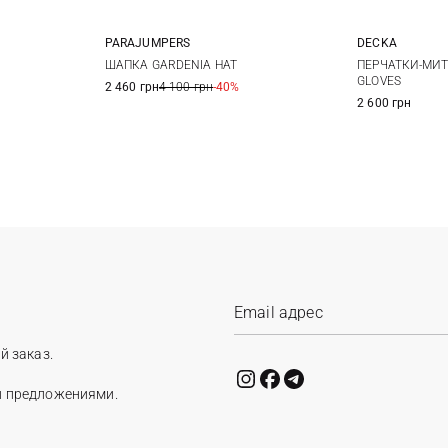
PARAJUMPERS
DECKA
XL
S/M
L/XL
1
ШАПКА GARDENIA HAT
ПЕРЧАТКИ-МИТ
GLOVES
2 460 грн
4 100 грн
-40%
2 600 грн
й заказ.
и предложениями.