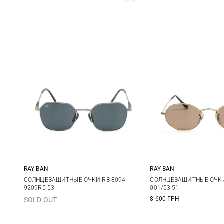
RAY BAN
RAY BAN
One size
One size
СОЛНЦЕЗАЩИТНЫЕ ОЧКИ RB 8094
СОЛНЦЕЗАЩИТНЫЕ ОЧКИ
9209R5 53
001/53 51
8 600 ГРН
SOLD OUT