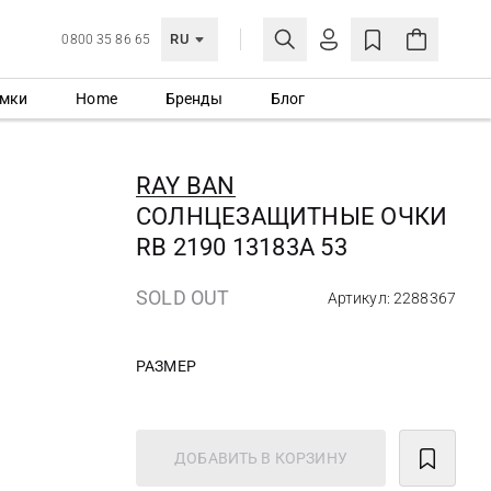
RU
0800 35 86 65
мки
Home
Бренды
Блог
ЛИЧНЫЙ КАБИНЕТ
ВОЙТИ
RAY BAN
Еще не зарегистрированы?
СОЛНЦЕЗАЩИТНЫЕ ОЧКИ
СОЗДАТЬ УЧЕТНУЮ ЗАПИСЬ
RB 2190 13183A 53
SOLD OUT
Артикул: 2288367
РАЗМЕР
ДОБАВИТЬ В КОРЗИНУ