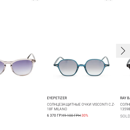
EYEPETIZER
RAY 
One size
One size
СОЛНЦЕЗАЩИТНЫЕ ОЧКИ VISCONTI C.Z-
СОЛН
18F MILANO
13598
6 370 ГРН
9 100 ГРН
-30%
SOLD