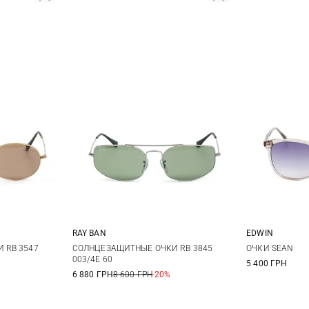
RAY BAN
EDWIN
One size
 RB 3547
СОЛНЦЕЗАЩИТНЫЕ ОЧКИ RB 3845
ОЧКИ SEAN
003/4E 60
5 400 ГРН
6 880 ГРН
8 600 ГРН
-20%