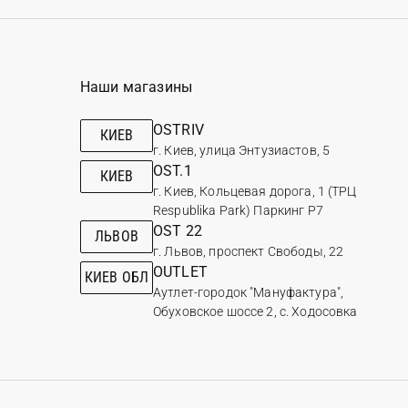
Наши магазины
OSTRIV
КИЕВ
г. Киев, улица Энтузиастов, 5
OST.1
КИЕВ
г. Киев, Кольцевая дорога, 1 (ТРЦ
Respublika Park) Паркинг Р7
OST 22
ЛЬВОВ
г. Львов, проспект Свободы, 22
OUTLET
КИЕВ ОБЛ
Аутлет-городок "Мануфактура",
Обуховское шоссе 2, с. Ходосовка