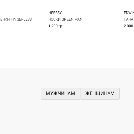
EDWI
HERESY
1
One size
ПАНА
ЕНКИ FINGERLESS
НОСКИ GREEN MAN
2 000
1 200 грн
МУЖЧИНАМ
ЖЕНЩИНАМ