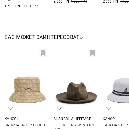
2 250 ГРН
4 500 ГРН
2 050 ГРН
4 100
1 500 ГРН
3 000 ГРН
ВАС МОЖЕТ ЗАИНТЕРЕСОВАТЬ
KANGOL
SHANGRI-LA HERITAGE
KANGOL
L
58
59
60
M
L
ПАНАМА TROPIC DOODLE
ШЛЯПА FURIA WESTERN
ПАНАМА STRIP