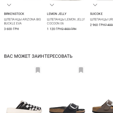
BIRKENSTOCK
LEMON JELLY
SUICOKE
36
37
38
39
36
37
38
39
5
6
ШЛЕПАНЦЫ ARIZONA BIG
ШЛЕПАНЦЫ LEMON JELLY
ШЛЕПАНЦЫ UR
40
41
42
40
41
9
BUCKLE EVA
COCOON 06
2 960 ГРН
7 400
3 600 ГРН
1 120 ГРН
2 800 ГРН
ВАС МОЖЕТ ЗАИНТЕРЕСОВАТЬ