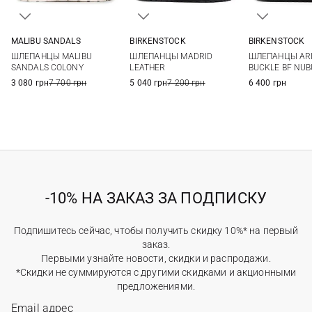
MALIBU SANDALS
BIRKENSTOCK
BIRKENSTOCK
5 US
6 US
7 US
8 US
36
37
38
39
36
37
ШЛЕПАНЦЫ MALIBU
ШЛЕПАНЦЫ MADRID
ШЛЕПАНЦЫ ARI
40
41
40
41
SANDALS COLONY
LEATHER
BUCKLE BF NU
3 080 грн
7 700 грн
5 040 грн
7 200 грн
6 400 грн
-10% НА ЗАКАЗ ЗА ПОДПИСКУ
Подпишитесь сейчас, чтобы получить скидку 10%* на первый
заказ.
Первыми узнайте новости, скидки и распродажи.
*Скидки не суммируются с другими скидками и акционными
предложениями.