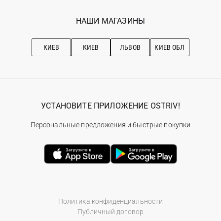
Мои заказы
Программа лояльности
Вакансии
Избранное
Наши магазини
НАШИ МАГАЗИНЫ
Ostriv Club+
Про OSTRIV
Подписка на новости
Рекомендации по уходу
КИЕВ
КИЕВ
ЛЬВОВ
КИЕВ ОБЛ
УСТАНОВИТЕ ПРИЛОЖЕНИЕ OSTRIV!
Персональные предложения и быстрые покупки
Политика конфиденциальности
Публичный договор