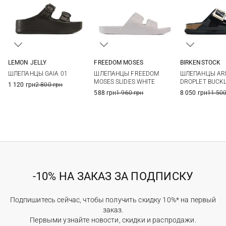
LEMON JELLY
FREEDOM MOSES
BIRKENSTOCK
36
37
38
39
36/37
37/38
38/39
40/41
36
37
ШЛЕПАНЦЫ GAIA 01
ШЛЕПАНЦЫ FREEDOM
ШЛЕПАНЦЫ AR
40
41
40
41
MOSES SLIDES WHITE
DROPLET BUCK
1 120 грн
2 800 грн
588 грн
1 960 грн
8 050 грн
11 500
-10% НА ЗАКАЗ ЗА ПОДПИСКУ
Подпишитесь сейчас, чтобы получить скидку 10%* на первый
заказ.
Первыми узнайте новости, скидки и распродажи.