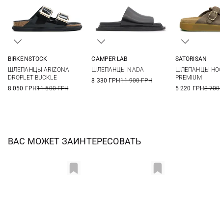
BIRKENSTOCK
CAMPER LAB
SATORISAN
36
37
38
39
37
38
39
40
36
37
ШЛЕПАНЦЫ ARIZONA
ШЛЕПАНЦЫ NADA
ШЛЕПАНЦЫ HO
40
41
41
40
41
DROPLET BUCKLE
PREMIUM
8 330 ГРН
11 900 ГРН
8 050 ГРН
11 500 ГРН
5 220 ГРН
8 700
ВАС МОЖЕТ ЗАИНТЕРЕСОВАТЬ