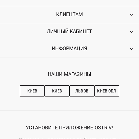
КЛИЕНТАМ
ЛИЧНЫЙ КАБИНЕТ
Контакты
Доставка
Оплата
ИНФОРМАЦИЯ
Войти
Возврат
Регистрация
Гарантия
Мои заказы
Программа лояльности
Вакансии
Избранное
Наши магазини
НАШИ МАГАЗИНЫ
Ostriv Club+
Про OSTRIV
Подписка на новости
Рекомендации по уходу
КИЕВ
КИЕВ
ЛЬВОВ
КИЕВ ОБЛ
УСТАНОВИТЕ ПРИЛОЖЕНИЕ OSTRIV!