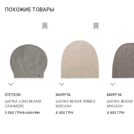
ПОХОЖИЕ ТОВАРЫ
STETSON
MA'RY'YA
MA'RY'YA
One size
One size
One si
ШАПКА LONG BEANIE
ШАПКА BEANIE RIBBED
ШАПКА BEANIE 
CASHMERE
MIXCASH
MIXCASH
3 060 ГРН
5 100 ГРН
4 400 ГРН
4 400 ГРН