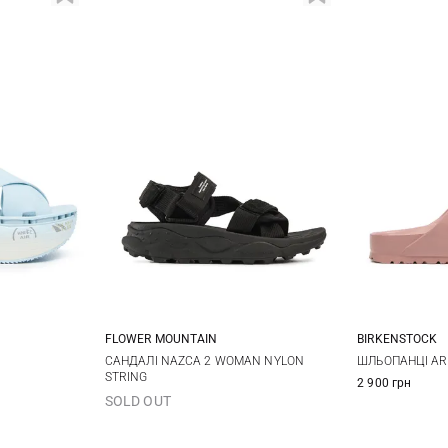
FLOWER MOUNTAIN
BIRKENSTOCK
38
39
35
36
37
38
36
3
САНДАЛІ NAZCA 2 WOMAN NYLON
ШЛЬОПАНЦІ AR
STRING
2 900 грн
39
40
41
40
4
SOLD OUT