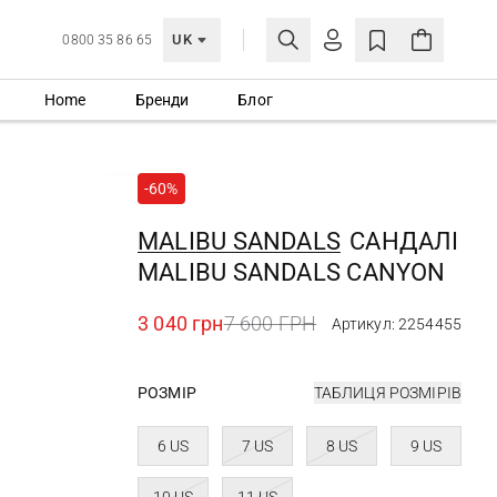
UK
0800 35 86 65
Home
Бренди
Блог
МОЯ ОБЛІКІВКА
УВІЙТИ
-60%
Ще не зареєстровані?
СТВОРИТИ ОБЛІКІВКУ
MALIBU SANDALS
САНДАЛІ
MALIBU SANDALS CANYON
3 040 грн
7 600 ГРН
Артикул: 2254455
РОЗМІР
ТАБЛИЦЯ РОЗМІРІВ
6 US
7 US
8 US
9 US