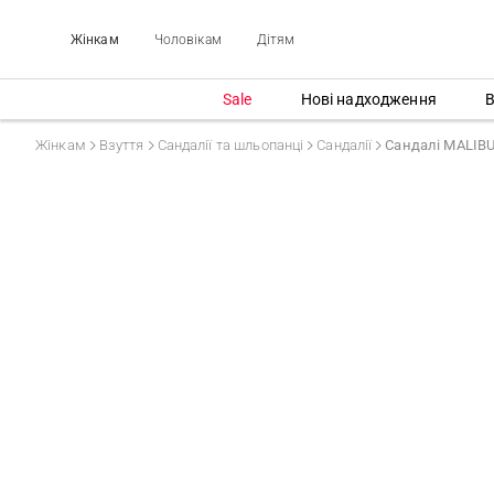
Жінкам
Чоловікам
Дітям
Sale
Нові надходження
В
Жінкам
Взуття
Сандалії та шльопанці
Сандалії
Сандалі MALIB