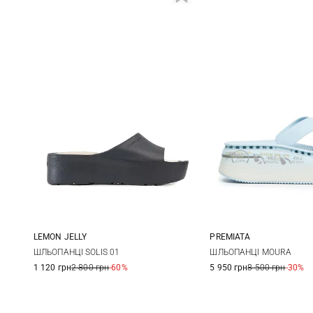
LEMON JELLY
PREMIATA
36
37
38
39
36
37
ШЛЬОПАНЦІ SOLIS 01
ШЛЬОПАНЦІ MOURA
1 120 грн
2 800 грн
-60%
5 950 грн
8 500 грн
-30%
40
41
40
41