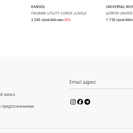
KANGOL
UNIVERSAL WO
S
M
L
XL
M
ПАНАМА UTILITY CORDS JUNGLE
ШЛЯПА UNIVER
2 240 грн
3 200 грн
-30%
1 750 грн
3 500 
й заказ.
и предложениями.