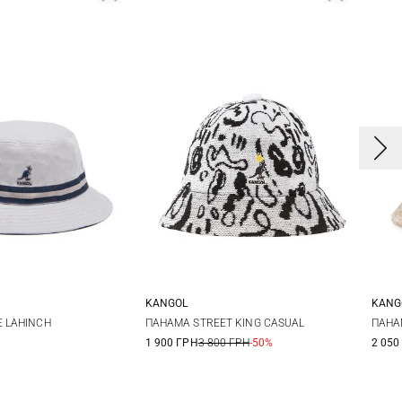
KANGOL
KANG
L
XL
M
L
E LAHINCH
ПАНАМА STREET KING CASUAL
ПАНА
1 900 ГРН
3 800 ГРН
-50%
2 050