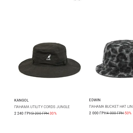
EDWIN
KANGOL
1
2
S
M
L
XL
ПАНАМА BUCKET HAT LI
ПАНАМА UTILITY CORDS JUNGLE
2 000 ГРН
4 000 ГРН
-50%
2 240 ГРН
3 200 ГРН
-30%
XXL