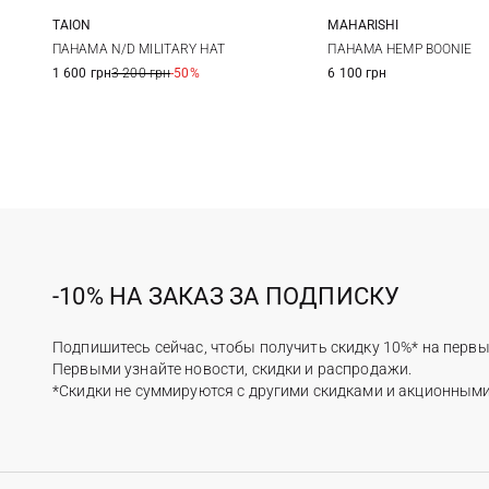
TAION
MAHARISHI
One size
S/M
L/XL
ПАНАМА N/D MILITARY HAT
ПАНАМА HEMP BOONIE
1 600 грн
3 200 грн
-50%
6 100 грн
-10% НА ЗАКАЗ ЗА ПОДПИСКУ
Подпишитесь сейчас, чтобы получить скидку 10%* на первы
Первыми узнайте новости, скидки и распродажи.
*Скидки не суммируются с другими скидками и акционным