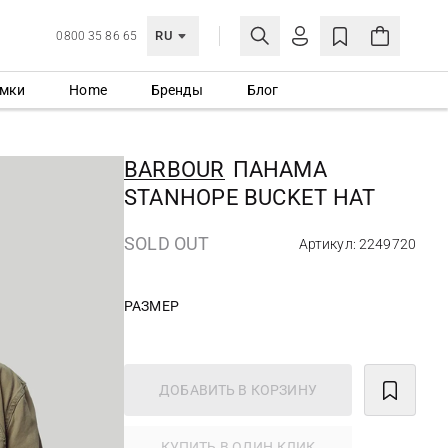
RU
0800 35 86 65
мки
Home
Бренды
Блог
ЛИЧНЫЙ КАБИНЕТ
ВОЙТИ
BARBOUR
ПАНАМА
Еще не зарегистрированы?
STANHOPE BUCKET HAT
СОЗДАТЬ УЧЕТНУЮ ЗАПИСЬ
SOLD OUT
Артикул: 2249720
РАЗМЕР
ДОБАВИТЬ В КОРЗИНУ
КУПИТЬ В ОДИН КЛИК