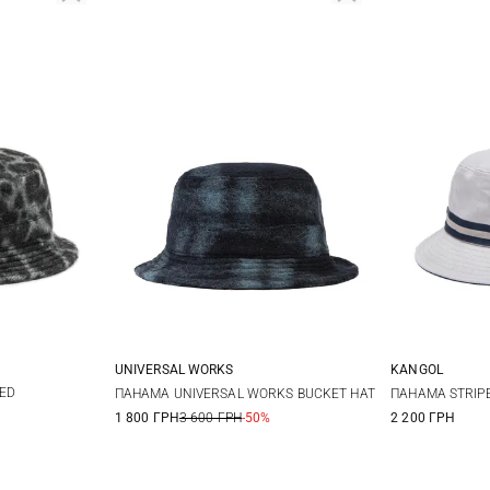
UNIVERSAL WORKS
KANGOL
M
L
XL
M
NED
ПАНАМА UNIVERSAL WORKS BUCKET HAT
ПАНАМА STRIP
1 800 ГРН
3 600 ГРН
-50%
2 200 ГРН