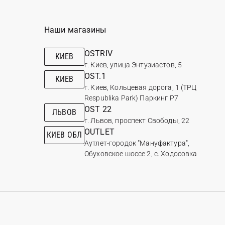
Наши магазины
OSTRIV
КИЕВ
г. Киев, улица Энтузиастов, 5
OST.1
КИЕВ
г. Киев, Кольцевая дорога, 1 (ТРЦ
Respublika Park) Паркинг Р7
OST 22
ЛЬВОВ
г. Львов, проспект Свободы, 22
OUTLET
КИЕВ ОБЛ
Аутлет-городок "Мануфактура",
Обуховское шоссе 2, с. Ходосовка