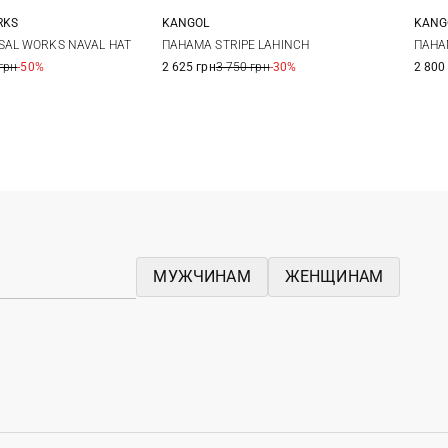
RKS
KANGOL
KANG
L
XL
S
M
L
S
SAL WORKS NAVAL HAT
ПАНАМА STRIPE LAHINCH
ПАНА
грн
-50%
2 625 грн
3 750 грн
-30%
2 800
МУЖЧИНАМ
ЖЕНЩИНАМ