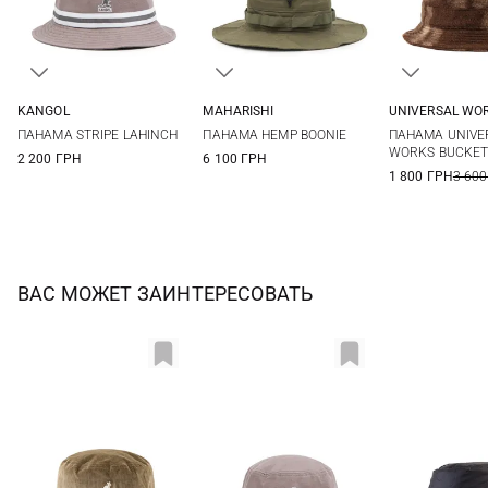
KANGOL
MAHARISHI
UNIVERSAL WO
M
L
XL
S/M
L/XL
M
L
ПАНАМА STRIPE LAHINCH
ПАНАМА HEMP BOONIE
ПАНАМА UNIVE
WORKS BUCKET
2 200 ГРН
6 100 ГРН
1 800 ГРН
3 600
ВАС МОЖЕТ ЗАИНТЕРЕСОВАТЬ