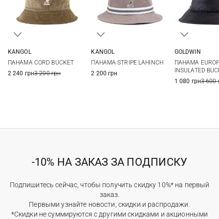
KANGOL
KANGOL
GOLDWIN
M
L
XL
M
L
XL
M
L
ПАНАМА CORD BUCKET
ПАНАМА STRIPE LAHINCH
ПАНАМА EURO
INSULATED BUC
2 240 грн
3 200 грн
2 200 грн
1 080 грн
3 600 
-10% НА ЗАКАЗ ЗА ПОДПИСКУ
Подпишитесь сейчас, чтобы получить скидку 10%* на первый
заказ.
Первыми узнайте новости, скидки и распродажи.
*Скидки не суммируются с другими скидками и акционными