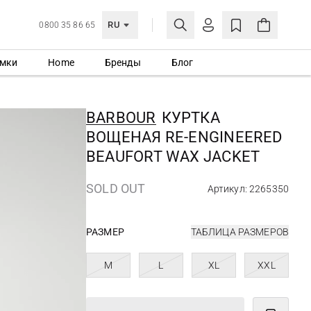
RU
0800 35 86 65
мки
Home
Бренды
Блог
ЛИЧНЫЙ КАБИНЕТ
ВОЙТИ
BARBOUR
КУРТКА
Еще не зарегистрированы?
ВОЩЕНАЯ RE-ENGINEERED
СОЗДАТЬ УЧЕТНУЮ ЗАПИСЬ
BEAUFORT WAX JACKET
SOLD OUT
Артикул: 2265350
РАЗМЕР
ТАБЛИЦА РАЗМЕРОВ
M
L
XL
XXL