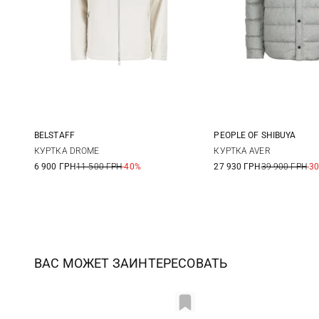
BELSTAFF
PEOPLE OF SHIBUYA
M
L
XL
XXL
48
50
КУРТКА DROME
КУРТКА AVER
6 900 ГРН
11 500 ГРН
-40%
27 930 ГРН
39 900 ГРН
-3
ВАС МОЖЕТ ЗАИНТЕРЕСОВАТЬ