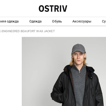
хняя одежда
Одежда
Обувь
Аксессуары
Су
RE-ENGINEERED BEAUFORT WAX JACKET