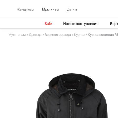
Женщинам
Мужчинам
Детям
Sale
Новые поступления
Вер
Мужчинам
Одежда
Верхняя одежда
Куртки
Куртка вощеная 