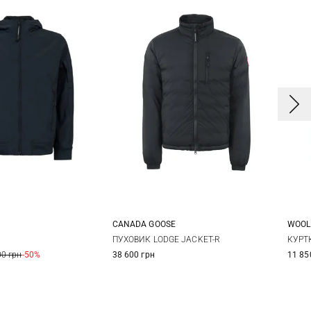
WOOL
CANADA GOOSE
6
48
50
S
M
L
XL
КУРТ
ПУХОВИК LODGE JACKET-R
11 85
00 грн
-50%
38 600 грн
3X
4
56
58
XXL
3XL