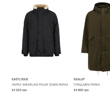
EASTLOGUE
SEALUP
M
L
XL
48
50
ПАРКА SHEARLING POLAR DOWN PARKA
ПЛАЩ MEN PARKA
63 200 грн
69 800 грн