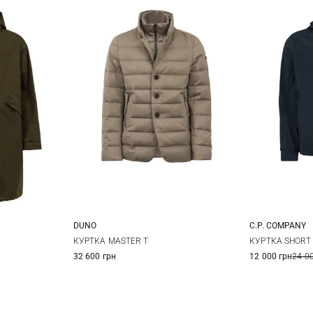
DUNO
C.P. COMPANY
52
48
50
52
54
44
4
КУРТКА MASTER T
КУРТКА SHORT
32 600 грн
12 000 грн
24 0
56
52
5