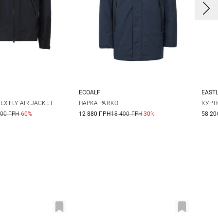
ECOALF
EAST
M
L
XL
S
M
L
XL
EX FLY AIR JACKET
ПАРКА PARKO
КУРТ
100 ГРН
-60%
12 880 ГРН
18 400 ГРН
-30%
58 20